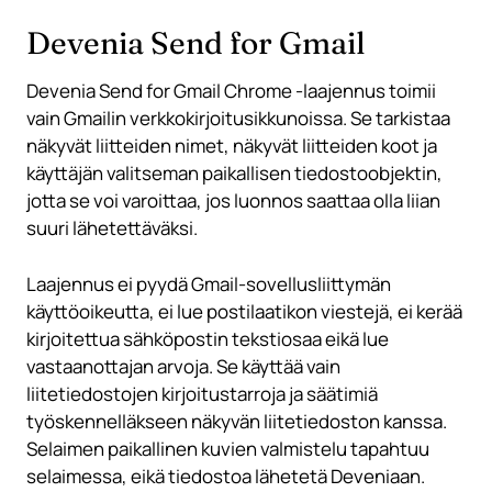
Devenia Send for Gmail
Devenia Send for Gmail Chrome -laajennus toimii
vain Gmailin verkkokirjoitusikkunoissa. Se tarkistaa
näkyvät liitteiden nimet, näkyvät liitteiden koot ja
käyttäjän valitseman paikallisen tiedostoobjektin,
jotta se voi varoittaa, jos luonnos saattaa olla liian
suuri lähetettäväksi.
Laajennus ei pyydä Gmail-sovellusliittymän
käyttöoikeutta, ei lue postilaatikon viestejä, ei kerää
kirjoitettua sähköpostin tekstiosaa eikä lue
vastaanottajan arvoja. Se käyttää vain
liitetiedostojen kirjoitustarroja ja säätimiä
työskennelläkseen näkyvän liitetiedoston kanssa.
Selaimen paikallinen kuvien valmistelu tapahtuu
selaimessa, eikä tiedostoa lähetetä Deveniaan.