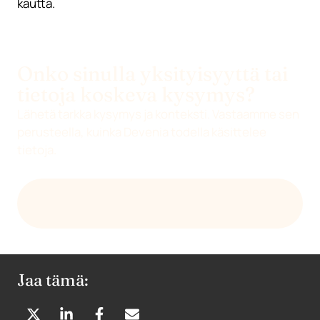
kautta.
Onko sinulla yksityisyyttä tai
tietoja koskeva kysymys?
Lähetä tarkka kysymys ja konteksti. Vastaamme sen
perusteella, kuinka Devenia todella käsittelee
tietoja.
LÄHETÄ SÄHKÖPOSTIA OSOITTEESEEN
HELLO@DEVENIA.COM
Jaa tämä: