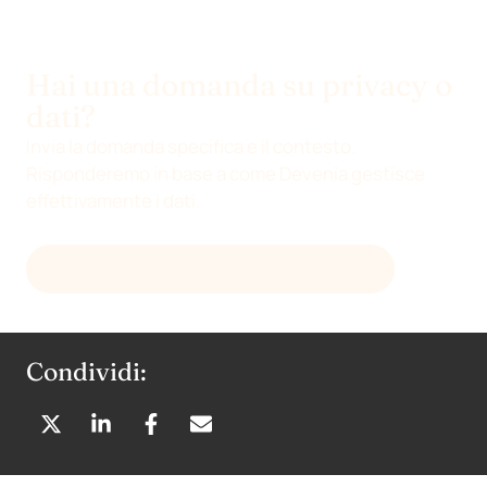
Hai una domanda su privacy o
dati?
Invia la domanda specifica e il contesto.
Risponderemo in base a come Devenia gestisce
effettivamente i dati.
INVIA EMAIL A
HELLO@DEVENIA.COM
Condividi:
C
C
C
C
O
O
O
O