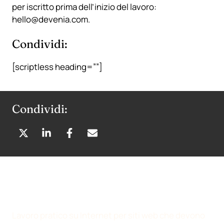
per iscritto prima dell’inizio del lavoro:
hello@devenia.com
.
Condividi:
[scriptless heading=””]
Condividi:
C
C
C
C
O
O
O
O
N
N
N
N
D
D
D
D
I
I
I
I
V
V
V
V
I
I
I
I
Lavoro pratico su Internet per siti web che devono