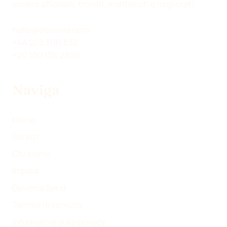
D
D
D
D
essere affidabili, trovati, mantenuti e migliorati.
I
I
I
I
S
S
S
V
hello@devenia.com
U
U
U
I
+44 203 3181 832
X
L
F
A
+20 100 136 2809
(
I
A
E
T
N
C
M
Naviga
W
K
E
A
I
E
B
I
T
D
O
L
Home
T
I
O
Servizi
E
N
K
Chi siamo
R
)
Impara
Devenia Send
Termini di servizio
Informativa sulla privacy