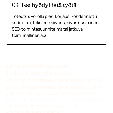
04 Tee hyödyllistä työtä
Toteutus voi olla pieni korjaus, kohdennettu
auditointi, tekninen siivous, sivun uusiminen,
SEO-toimintasuunnitelma tai jatkuva
toiminnallinen apu.
Kun haluat tarkistaa sopivuuden
Lähetä ongelma, älä
epämääräinen tarjouspyyntö.
Lähetä sähköpostia
hello@devenia.com
sivulle tai
järjestelmälle, kerro, mikä on vialla, mitä pitäisi
parantaa ja mikä tahansa määräaika tai rajoitus. Se
antaa tarpeeksi kontekstia hyödylliselle
ensimmäiselle vastaukselle.