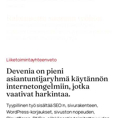
parantua.
Rakennettu suoraan työhön.
Olet lähellä niitä ihmisiä, jotka tekevät työn.
Kirjallinen konteksti tulee ensin, ja puhelut pidetään
silloin kun niistä on oikeasti hyötyä.
Liiketoimintayhteenveto
Devenia on pieni
asiantuntijaryhmä käytännön
internetongelmiin, jotka
vaativat harkintaa.
Tyypillinen työ sisältää SEO:n, sivurakenteen,
WordPress-korjaukset, sivuston nopeuden,