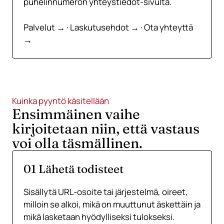
puhelinnumeron yhteystiedot-sivulta.
Palvelut →
·
Laskutusehdot →
·
Ota yhteyttä
→
Kuinka pyyntö käsitellään
Ensimmäinen vaihe
kirjoitetaan niin, että vastaus
voi olla täsmällinen.
01 Lähetä todisteet
Sisällytä URL-osoite tai järjestelmä, oireet,
milloin se alkoi, mikä on muuttunut äskettäin ja
mikä lasketaan hyödylliseksi tulokseksi.