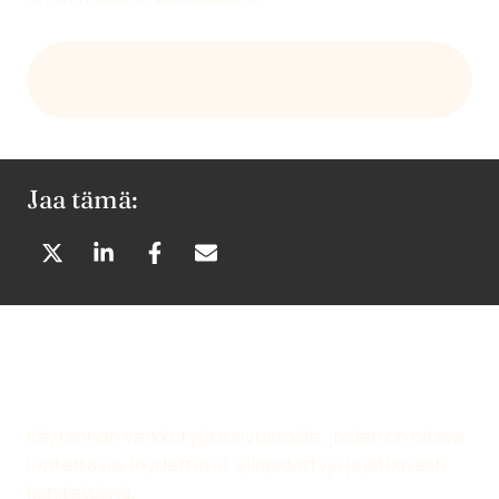
LÄHETÄ SÄHKÖPOSTIA DEVENIALLE
SOPIVUUDESTA
Jaa tämä:
J
J
J
J
A
A
A
A
A
A
A
A
X
L
F
S
:
I
A
Ä
S
N
C
H
S
K
E
K
Käytännön verkkotyötä sivustoille, joiden on oltava
Ä
E
B
Ö
luotettavia, löydettäviä, ylläpidettyjä ja jatkuvasti
(
D
O
P
kehitettäviä.