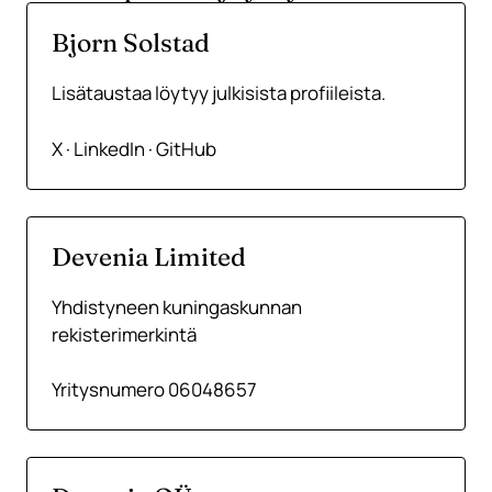
Bjorn Solstad
Lisätaustaa löytyy julkisista profiileista.
X
·
LinkedIn
·
GitHub
Devenia Limited
Yhdistyneen kuningaskunnan
rekisterimerkintä
Yritysnumero 06048657