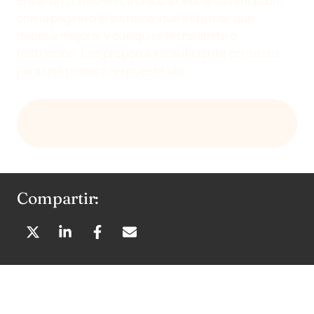
Envíe un correo electrónico a
hello@devenia.com
con la página o el sistema, qué está mal, qué
debería mejorar y cualquier fecha límite o
restricción. Eso proporciona suficiente contexto
para una primera respuesta útil.
ENVÍE UN CORREO ELECTRÓNICO A DEVENIA
SOBRE EL AJUSTE
Compartir:
C
C
C
C
O
O
O
O
M
M
M
M
P
P
P
P
A
A
A
A