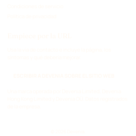
Condiciones de servicio
R
Ó
Política de privacidad
N
I
Empiece por la URL
C
O
Usa la vía de contacto e incluye la página, los
síntomas y qué debería mejorar.
ESCRIBIR A DEVENIA SOBRE EL SITIO WEB
Una marca operada por Devenia Limited, Devenia
Hong Kong Limited y Devenia OÜ.
Datos registrados
de la empresa
.
© 2026 Devenia.