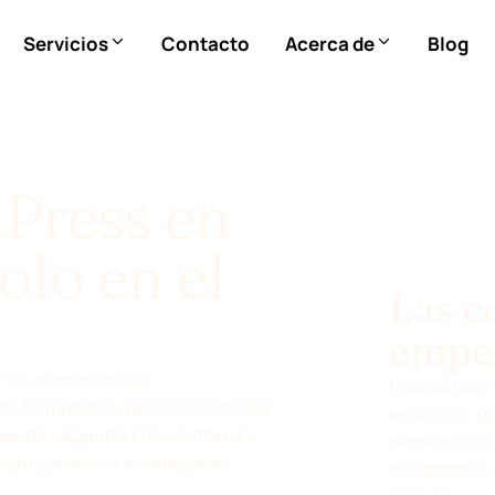
Servicios
Contacto
Acerca de
Blog
Press en
olo en el
Las c
empe
 los conflictos de
Una solució
s formularios, las redirecciones,
registros, p
mas de seguridad necesitan un
versiones d
uien comience a cambiar la
alojamiento,