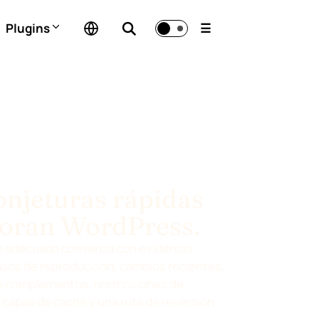
Plugins
☰
onjeturas rápidas
oran WordPress.
n adecuada comienza con evidencia:
asos de reproducción, cambios recientes,
e complementos, restricciones de
 capas de caché y una ruta de reversión