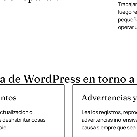
Trabaja
luego r
pequeña.
operar u
 de WordPress en torno a l
entos
Advertencias 
tualización o
Lea los registros, repr
e deshabilitar cosas
advertencias inofensivas
bie.
causa siempre que sea 