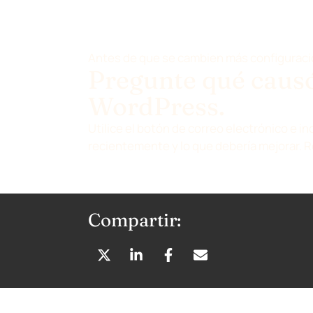
Antes de que se cambien más configurac
Pregunte qué causó
WordPress.
Utilice el botón de correo electrónico e in
recientemente y lo que debería mejorar. 
Compartir:
C
C
C
C
O
O
O
O
M
M
M
M