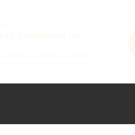
iones
 el problema de
cluya la URL, los síntomas, lo que cambió
Responderemos con el primer paso sensato.