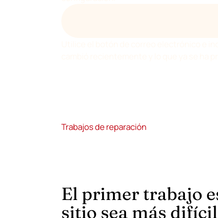
ENVÍE UN CORREO ELECTRÓNICO A 
DE WORDPR
Utilice el botón de correo electrónico e in
cambió recientemente y lo que ya se ha p
Trabajos de reparación
El primer trabajo e
sitio sea más difíci