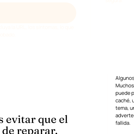
segura.
DEVENIA SOBRE EL PROBLEMA
ESS
cluya la URL, los síntomas, lo que
robado.
Algunos
Muchos 
puede p
caché, 
tema, u
adverte
s evitar que el
fallida.
l de reparar.