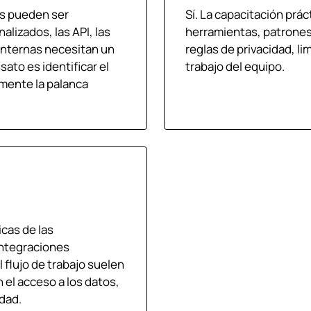
as pueden ser
Sí. La capacitación prác
alizados, las API, las
herramientas, patrones 
internas necesitan un
reglas de privacidad, li
ato es identificar el
trabajo del equipo.
almente la palanca
icas de las
integraciones
 flujo de trabajo suelen
el acceso a los datos,
idad.