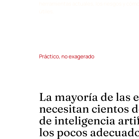
herramientas actuales, los riesgos y cómo
útiles.
Práctico, no exagerado
La mayoría de las 
necesitan cientos 
de inteligencia arti
los pocos adecuados