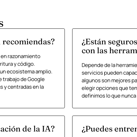
s
A recomiendas?
¿Están seguros
con las herram
e en razonamiento
itura y código.
Depende de la herramien
 un ecosistema amplio.
servicios pueden capac
e trabajo de Google
algunos son mejores pa
s y centradas en la
elegir opciones que ten
definimos lo que nunca
ación de la IA?
¿Puedes entren