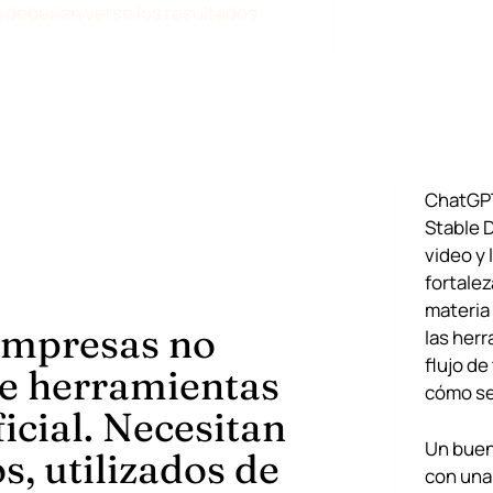
 deberían verse los resultados
ChatGPT
Stable D
video y 
fortale
materia
empresas no
las herr
flujo de
de herramientas
cómo se 
ficial. Necesitan
Un buen
, utilizados de
con una