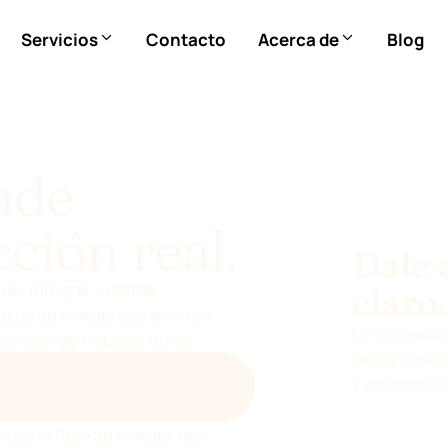
Servicios
Contacto
Acerca de
Blog
nde
cción real.
Dale 
r, integrar y utilizar
claro.
flujos de trabajo que ahorran
Un sistema d
petición de trabajos útiles.
limitaciones
EVENIA SOBRE EL FLUJO DE
y una medida
 IA
luya el flujo de trabajo, las