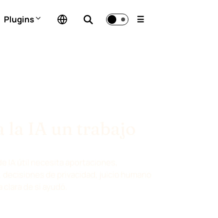
Plugins
☰
a la IA un trabajo
e IA útil necesita aportaciones,
, decisiones de privacidad, juicio humano
 clara de si ayudó.