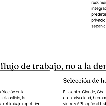
resúmen
integra
predete
privacid
sepan c
 flujo de trabajo, no a la d
Selección de h
fricción en la
Elija entre Claude, Ch
el análisis, la
en la privacidad, herr
o el trabajo repetitivo.
video y API según el tra