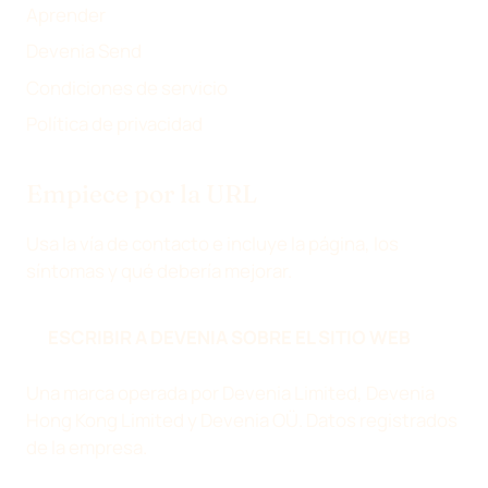
)
E
Aprender
C
Devenia Send
T
Condiciones de servicio
R
Ó
Política de privacidad
N
I
Empiece por la URL
C
O
Usa la vía de contacto e incluye la página, los
síntomas y qué debería mejorar.
ESCRIBIR A DEVENIA SOBRE EL SITIO WEB
Una marca operada por Devenia Limited, Devenia
Hong Kong Limited y Devenia OÜ.
Datos registrados
de la empresa
.