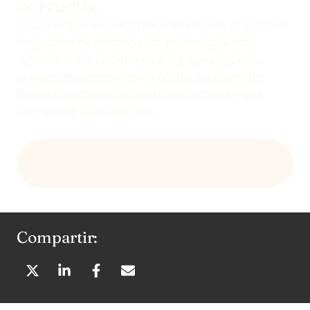
correcto.
Envíe por correo electrónico el dominio, el mercado,
las páginas de destino y los enlaces que está
considerando. Le diremos si la página necesita
primero un contenido más sólido, si el perfil de
backlink existente necesita una limpieza o si la
divulgación tiene sentido.
PIDA A DEVENIA UNA PRIMERA REVISIÓN DEL
PERFIL DE ENLACES
Compartir:
C
C
C
C
O
O
O
O