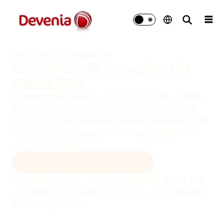
コ
ン
☰
テ
ン
ツ
Devenia 学ぶ / LinkedIn API
WordPress 用 LinkedIn API
へ
移
の設定方法
動
LinkedIn が求める製品、リダイレクト URL、権限を
勘で探さずに、WordPress を LinkedIn に接続しま
す。このガイドは Devenia LinkedIn Autoposter で使
う設定を示し、LinkedIn API の一般的な確認リスト
としても使えます。
LINKEDIN 設定について相談する
WordPress の URL、LinkedIn の投稿先、表示されて
いる正確なエラーを送ってください。次に何を確認
すべきかを示します。