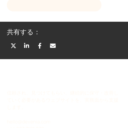
HELLO@DEVENIA.COM
にメールする
共有する：
X
L
F
メ
（
I
A
ー
T
N
C
ル
W
K
E
で
I
E
B
共
T
D
O
有
T
I
O
信頼され、見つけてもらい、継続的に保守・改善し
E
N
K
ていく必要があるウェブサイトを、実務面から支援
R
で
で
します。
）
共
共
で
有
有
hello@devenia.com
共