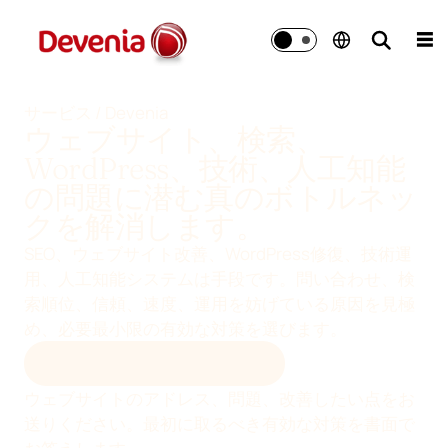
コ
ン
☰
テ
ン
ツ
サービス / Devenia
ウェブサイト、検索、
へ
移
WordPress、技術、人工知能
動
の問題に潜む真のボトルネッ
クを解消します。
SEO、ウェブサイト改善、WordPress修復、技術運
用、人工知能システムは手段です。問い合わせ、検
索順位、信頼、速度、運用を妨げている原因を見極
め、必要最小限の有効な対策を選びます。
メールで初回評価を受け取る
ウェブサイトのアドレス、問題、改善したい点をお
送りください。最初に取るべき有効な対策を書面で