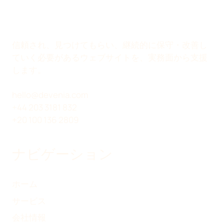
W
K
E
で
I
E
B
共
T
D
O
有
T
I
O
信頼され、見つけてもらい、継続的に保守・改善し
E
N
K
ていく必要があるウェブサイトを、実務面から支援
R
で
で
します。
）
共
共
で
有
有
hello@devenia.com
共
+44 203 3181 832
有
+20 100 136 2809
ナビゲーション
ホーム
サービス
会社情報