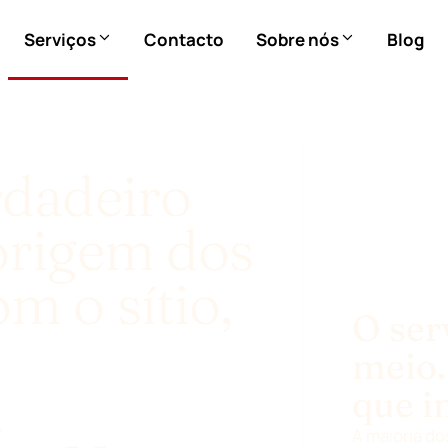
Serviços
Contacto
Sobre nós
Blog
rdadeiro
origem dos
m o sítio,
O ser
meio.
a
que i
A maioria d