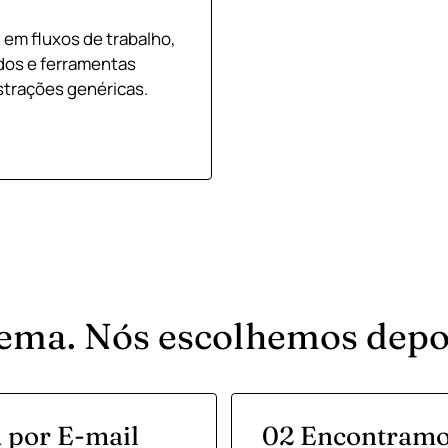
A) em fluxos de trabalho,
dos e ferramentas
strações genéricas.
ema. Nós escolhemos depoi
 por E-mail
02 Encontramo