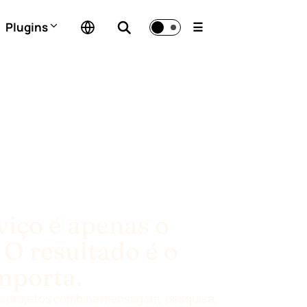
Plugins
☰
viço é apenas o
 O resultado é o
mporta.
os projetos combina mensagem, pesquisa,