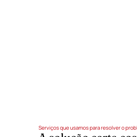
Encontre o bloquei
depois a solução ce
Encontre o bloqueio.
Tráfego, confiança, rapidez da página,
posicionamento nas pesquisas, conversã
operações ou a própria oferta.
Serviços que usamos para resolver o pro