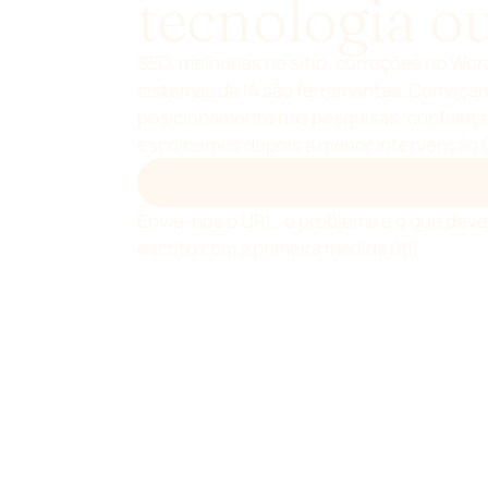
tecnologia ou
SEO, melhorias no sítio, correções no Wor
sistemas de IA são ferramentas. Começa
posicionamento nas pesquisas, confiança
escolhemos depois a menor intervenção út
RECEBA UMA PRIMEIRA AVALIAÇÃO P
Envie-nos o URL, o problema e o que dev
escrito com a primeira medida útil.
Como decidimos o que fazer
Não escolha um ser