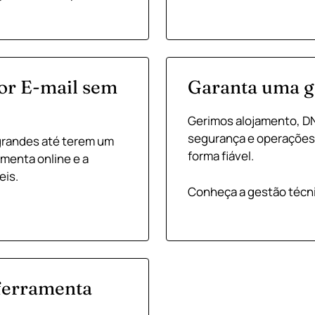
or E-mail sem
Garanta uma ge
Gerimos alojamento, DN
segurança e operações 
grandes até terem um
forma fiável.
menta online e a
eis.
Conheça a gestão técn
ferramenta