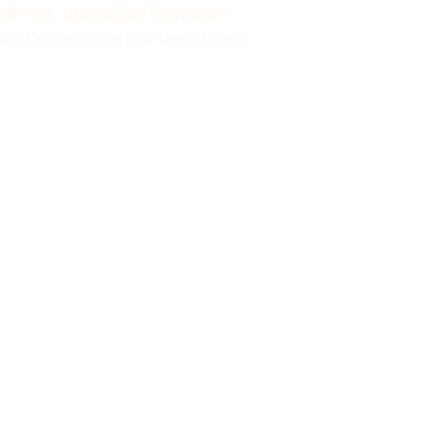
rdPress, operações técnicas e
ão. Começamos por identificar o
o lento pode precisar de imagens mais
Uma página que não convence pode
r de melhores textos. Um mau