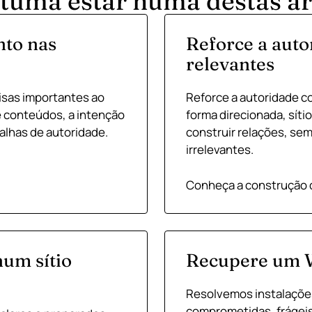
stuma estar numa destas ár
nto nas
Reforce a auto
relevantes
isas importantes ao
Reforce a autoridade co
de conteúdos, a intenção
forma direcionada, sít
falhas de autoridade.
construir relações, sem
irrelevantes.
Conheça a construção d
num sítio
Recupere um W
Resolvemos instalações
comprometidas, frágeis