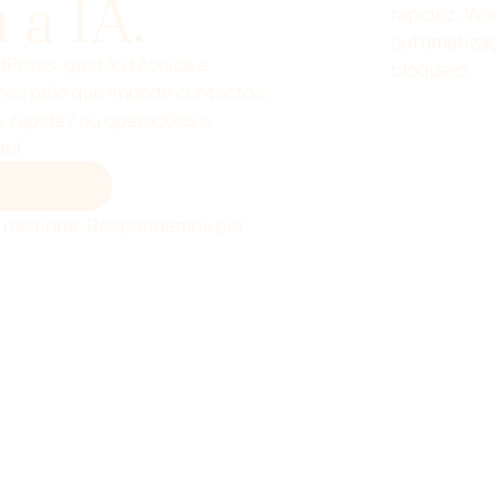
 a IA.
rapidez, Wo
automatizaç
dPress, gestão técnica e
bloqueio.
mos pelo que impede contactos,
, rapidez ou operações e
il.
OR E-MAIL
e melhorar. Respondemos por
Um síti
leves. 
viço ao acaso.
precisa