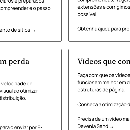
 claros e preparados
extensões e corrigimos
e compreender e o passo
possível.
Obtenha ajuda para pr
nto de sítios →
em perda
Vídeos que co
Faça com que os vídeo
funcionem melhor em di
 velocidade de
estruturas de página.
isual ao otimizar
istribuição.
Conheça a otimização 
Precisa de um vídeo ma
Devenia Send →
para o enviar por E-