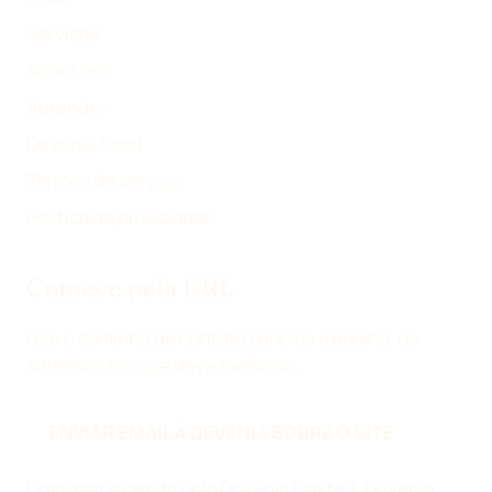
E
N
K
Serviços
R
Sobre nós
)
Aprender
Devenia Send
Termos de serviço
Política de privacidade
Comece pela URL
Use o caminho de contato e inclua a página, os
sintomas e o que deve melhorar.
ENVIAR EMAIL À DEVENIA SOBRE O SITE
Uma marca gerida pela Devenia Limited, Devenia