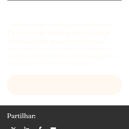
Quando as imagens fazem a página parecer lenta
Precisa de uma página mais
rápida sem imagens feias?
Use o botão de email. Inclua a URL da página e o
problema principal: primeira visualização, galerias,
velocidade mobile ou Core Web Vitals.
ENVIAR PERGUNTA À DEVENIA SOBRE
VELOCIDADE DAS IMAGENS
Partilhar: