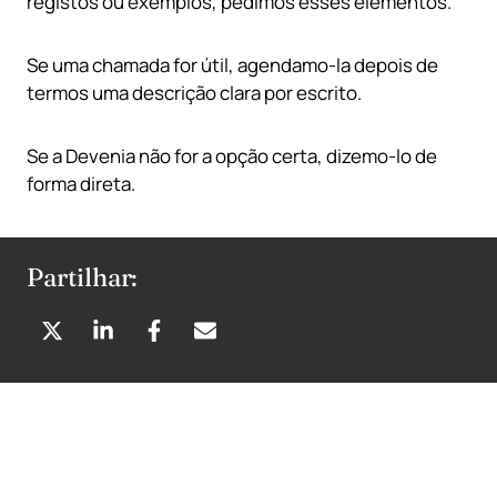
registos ou exemplos, pedimos esses elementos.
Se uma chamada for útil, agendamo-la depois de
termos uma descrição clara por escrito.
Se a Devenia não for a opção certa, dizemo-lo de
forma direta.
Partilhar:
P
P
P
P
A
A
A
A
R
R
R
R
T
T
T
T
I
I
I
I
L
L
L
L