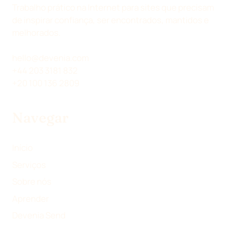
H
H
H
H
Trabalho prático na Internet para sites que precisam
A
A
A
A
de inspirar confiança, ser encontrados, mantidos e
R
R
R
R
melhorados.
N
N
N
P
O
O
O
O
hello@devenia.com
X
L
F
R
+44 203 3181 832
(
I
A
E
+20 100 136 2809
T
N
C
-
W
K
E
M
Navegar
I
E
B
A
T
D
O
I
T
I
O
L
Início
E
N
K
Serviços
R
Sobre nós
)
Aprender
Devenia Send