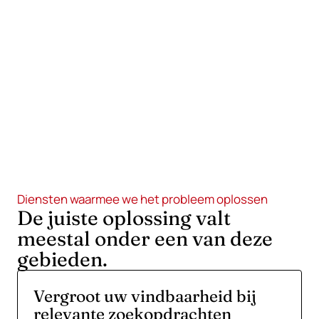
doorlopend contract, campagne of technische
infrastructuur.
Maak de volgende stap duidelijk.
Stuur ons de URL, beschrijf wat er beter moet en
vermeld wat u al hebt geprobeerd. We antwoorden
met de eerste zinvolle stap.
Diensten waarmee we het probleem oplossen
De juiste oplossing valt
meestal onder een van deze
gebieden.
Vergroot uw vindbaarheid bij
relevante zoekopdrachten