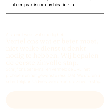
of een praktische combinatie zijn.
Als u niet weet wat u nodig hebt
Vertel ons wat er beter moet,
niet welke dienst u denkt
nodig te hebben. Wij bepalen
de eerste zinvolle stap.
Schrijf ons per e-mail en vermeld de URL, het
probleem en het gewenste resultaat. We sturen u
schriftelijk ons advies over de eerste zinvolle stap.
ONTVANG EEN EERSTE BEOORDELING PER E-
MAIL