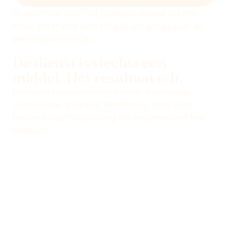
Stuur ons de URL, het probleem en wat er beter
moet. We sturen u schriftelijk ons advies over de
eerste zinvolle stap.
De dienst is slechts een
middel. Het resultaat telt.
De meeste projecten combineren boodschap,
zoekverkeer, snelheid, WordPress, technisch
beheer en automatisering. We beginnen met het
knelpunt.
Zo bepalen we wat nodig is
Kies niet op goed geluk uit een
dienstenmenu. Vind het