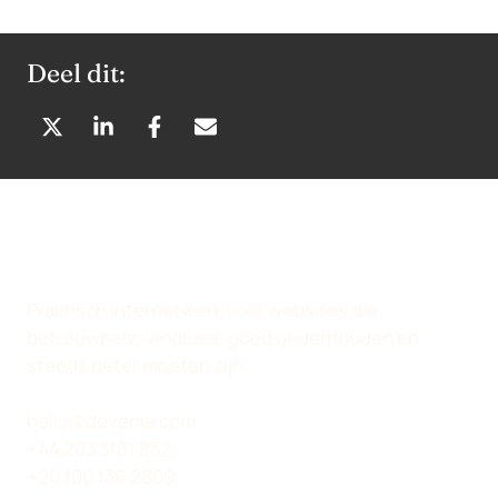
Deel dit:
D
D
D
D
E
E
E
E
L
L
L
L
E
E
E
E
N
N
N
N
O
O
O
V
P
P
P
I
Praktisch internetwerk voor websites die
X
L
F
A
betrouwbaar, vindbaar, goed onderhouden en
(
I
A
E
steeds beter moeten zijn.
T
N
C
-
W
K
E
M
hello@devenia.com
I
E
B
A
+44 203 3181 832
T
D
O
I
+20 100 136 2809