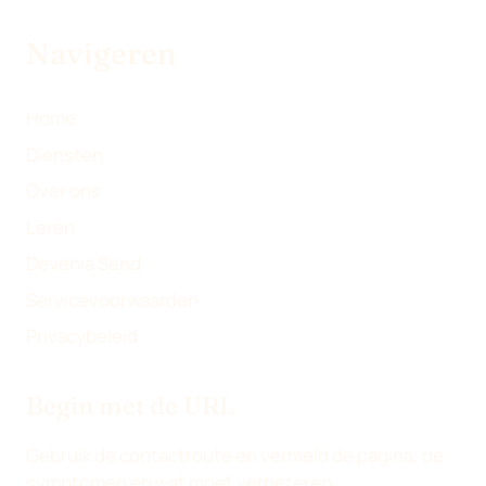
T
I
O
L
E
N
K
Navigeren
R
)
Home
Diensten
Over ons
Leren
Devenia Send
Servicevoorwaarden
Privacybeleid
Begin met de URL
Gebruik de contactroute en vermeld de pagina, de
symptomen en wat moet verbeteren.