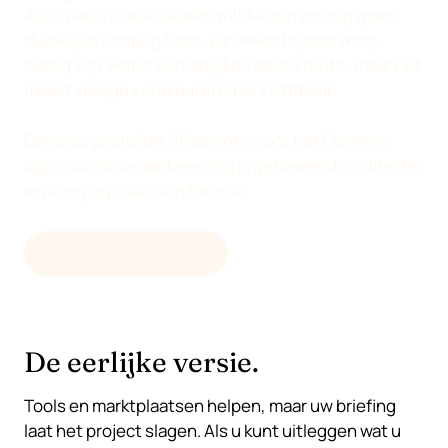
Als u veel visuele ideeën wilt kiezen en nog geen
duidelijke richting hebt, kan wedstrijdontwerp
nuttig zijn. Het is niet altijd de beste route, maar het
maakt vroege voorkeuren snel zichtbaar.
Devenia gebruikte 99designs voor het Devenia-
logo, dus deze aanbeveling is gebaseerd op directe
ervaring in plaats van theorie.
BEZOEK 99DESIGNS
De eerlijke versie.
Tools en marktplaatsen helpen, maar uw briefing
laat het project slagen. Als u kunt uitleggen wat u