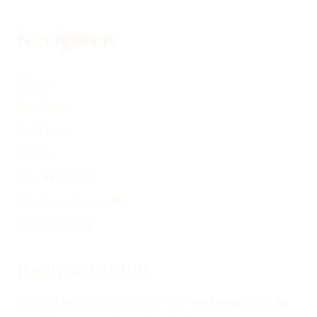
T
I
O
L
E
N
K
Navigeren
R
)
Home
Diensten
Over ons
Leren
Devenia Send
Servicevoorwaarden
Privacybeleid
Begin met de URL
Gebruik de contactroute en vermeld de pagina, de