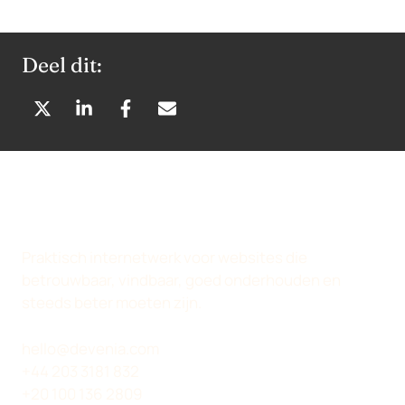
Deel dit:
D
D
D
D
E
E
E
E
L
L
L
L
E
E
E
E
N
N
N
N
O
O
O
V
P
P
P
I
Praktisch internetwerk voor websites die
X
L
F
A
betrouwbaar, vindbaar, goed onderhouden en
(
I
A
E
steeds beter moeten zijn.
T
N
C
-
W
K
E
M
hello@devenia.com
I
E
B
A
+44 203 3181 832
T
D
O
I
+20 100 136 2809