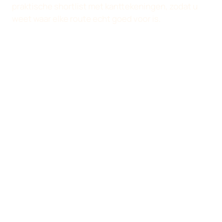
praktische shortlist met kanttekeningen, zodat u
weet waar elke route echt goed voor is.
Regel voor aanbevelingen
We verwijzen u liever naar een
specialist dan dat we
middelmatig zijn in alles.
Daar helpt
Misschien hebt u ons ingehuurd voor
deze
WordPress, zoekverkeer, technische
pagina: ze
operatie of websitehelderheid. De
geeft een
volgende behoefte is soms design,
startpunt,
administratieve hulp, copyproductie of
maar
een kleine specialistische taak buiten
vervangt