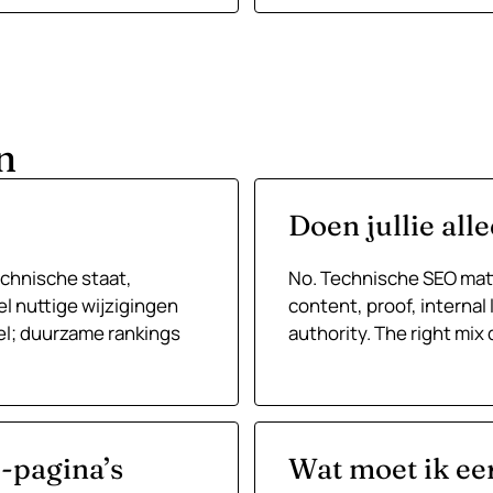
n
Doen jullie al
echnische staat,
No. Technische SEO matt
el nuttige wijzigingen
content, proof, internal 
el; duurzame rankings
authority. The right mix
-pagina’s
Wat moet ik ee