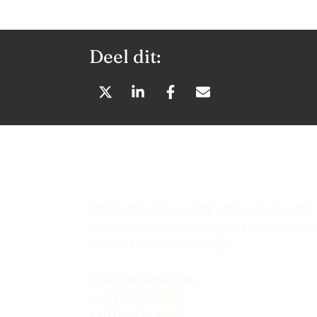
Deel dit:
D
D
D
D
E
E
E
E
L
L
L
L
E
E
E
E
N
N
N
N
O
O
O
V
P
P
P
I
Praktisch internetwerk voor websites die
X
L
F
A
betrouwbaar, vindbaar, goed onderhoude
(
I
A
E
steeds beter moeten zijn.
T
N
C
-
W
K
E
M
hello@devenia.com
I
E
B
A
+44 203 3181 832
T
D
O
I
+20 100 136 2809