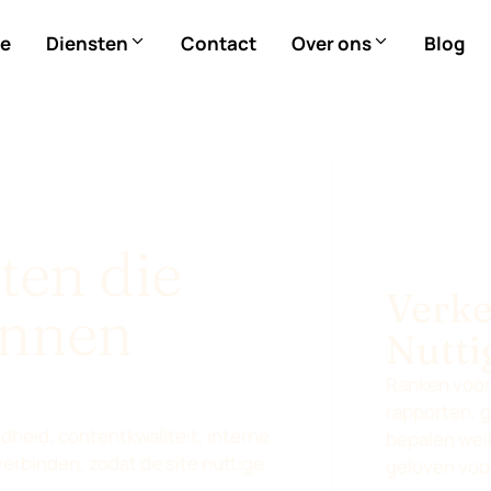
e
Diensten
Contact
Over ons
Blog
ten die
Verkee
unnen
Nutti
Ranken voor
rapporten, 
heid, contentkwaliteit, interne
bepalen wel
verbinden, zodat de site nuttige
geloven voo