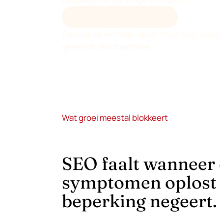
MAIL DEVENIA OVER SEO
Gebruik de e-mailknop en stuur site, doel
gewenst resultaat mee.
Wat groei meestal blokkeert
SEO faalt wanneer 
symptomen oplost
beperking negeert.