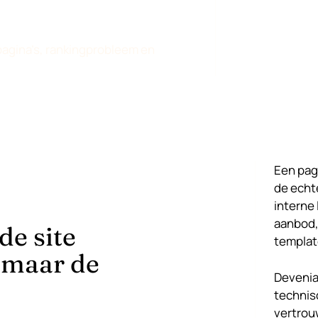
pagina’s, rankingprobleem en
Een pag
de echt
interne 
aanbod, 
de site
template
 maar de
Devenia
technis
vertrou