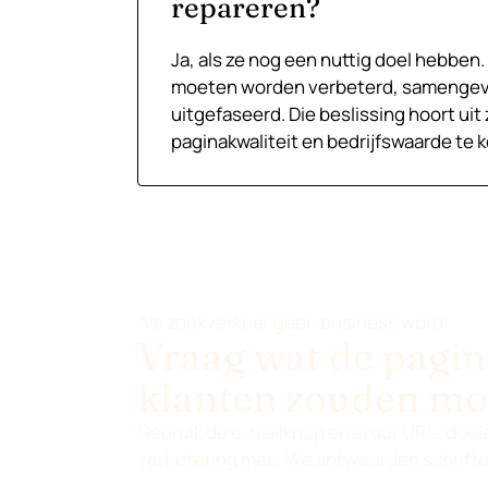
repareren?
Ja, als ze nog een nuttig doel hebbe
moeten worden verbeterd, samengev
uitgefaseerd. Die beslissing hoort uit
paginakwaliteit en bedrijfswaarde te 
Als zoekverkeer geen business wordt
Vraag wat de pagin
klanten zouden mo
Gebruik de e-mailknop en stuur URL, do
verbetering mee. We antwoorden schriftel