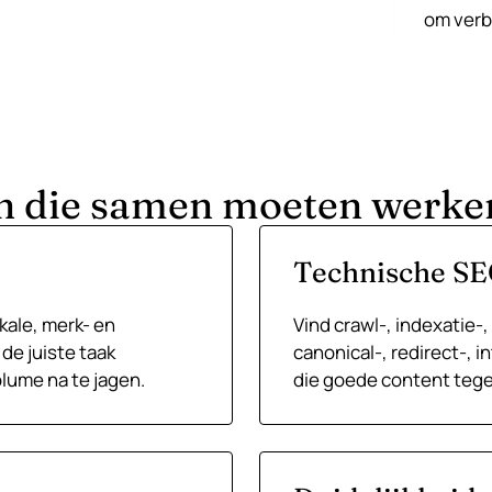
om verb
 die samen moeten werke
Technische S
kale, merk- en
Vind crawl-, indexatie-,
e juiste taak
canonical-, redirect-, 
lume na te jagen.
die goede content teg