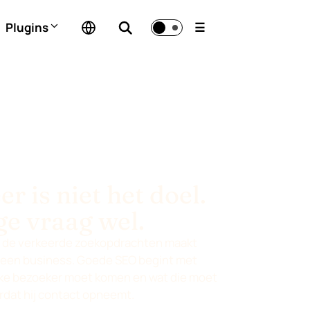
Plugins
☰
r is niet het doel.
ge vraag wel.
 de verkeerde zoekopdrachten maakt
geen business. Goede SEO begint met
ke bezoeker moet komen en wat die moet
rdat hij contact opneemt.