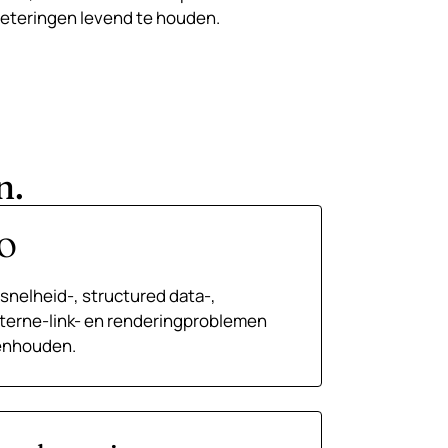
eteringen levend te houden.
n.
EO
 snelheid-, structured data-,
interne-link- en renderingproblemen
enhouden.