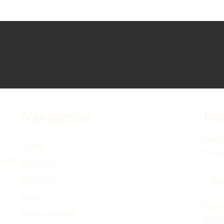
Beg
Navigeren
Gebru
Home
de s
n en
Diensten
Over ons
MA
Leren
Eén m
Devenia Send
Deven