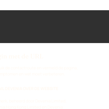
in met de URL
ik de contactroute en vermeld de pagina,
ymptomen en wat moet verbeteren.
IL DEVENIA OVER DE WEBSITE
erk, beheerd door Devenia Limited,
ia Hong Kong Limited en Devenia