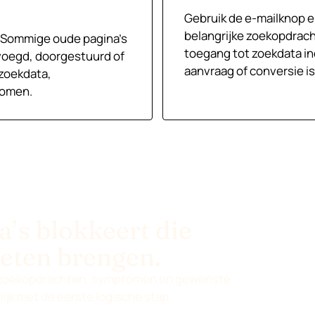
Gebruik de e-mailknop e
belangrijke zoekopdrac
n. Sommige oude pagina’s
toegang tot zoekdata i
oegd, doorgestuurd of
aanvraag of conversie i
 zoekdata,
komen.
a’s blokkeert die
eten brengen.
elzoekopdrachten, symptomen en gewenste
ijk met de eerste logische stap.