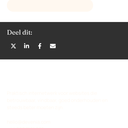
MAIL DEVENIA OVER DE WEBSITE
Deel dit:
D
D
D
D
E
E
E
E
L
L
L
L
E
E
E
E
N
N
N
N
O
O
O
V
P
P
P
I
Praktisch internetwerk voor websites die
X
L
F
A
betrouwbaar, vindbaar, goed onderhouden en
(
I
A
E
steeds beter moeten zijn.
T
N
C
-
W
K
E
M
hello@devenia.com
I
E
B
A