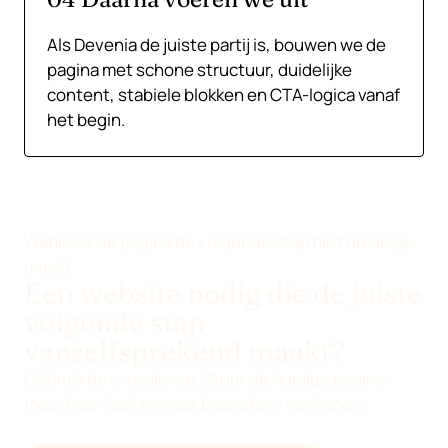
Als Devenia de juiste partij is, bouwen we de
pagina met schone structuur, duidelijke
content, stabiele blokken en CTA-logica vanaf
het begin.
Wanneer de pagina de volgende stap niet duidelijk
maakt
Een website nodig die de juiste
volgende stap
vanzelfsprekend maakt?
Gebruik de e-mailknop. Stuur de huidige pagina
mee, haar taak en waar bezoekers vastlopen.