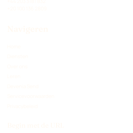
+44 203 3181 832
T
D
O
I
+20 100 136 2809
T
I
O
L
E
N
K
Navigeren
R
)
Home
Diensten
Over ons
Leren
Devenia Send
Servicevoorwaarden
Privacybeleid
Begin met de URL