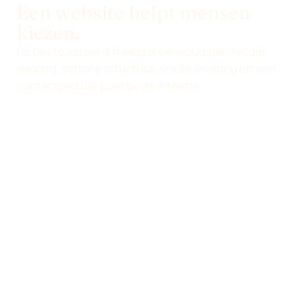
Een website helpt mensen
kiezen.
De beste versie is meestal eenvoudiger: helder
aanbod, schone structuur, snelle levering en een
contactpad dat past bij de intentie.
De echte briefing
Ontwerp verwarring niet
opnieuw. Vervang die door
een pagina die de volgende
actie verdient.
De beste versie is meestal eenvoudiger: helder
aanbod, schone structuur, snelle levering en een