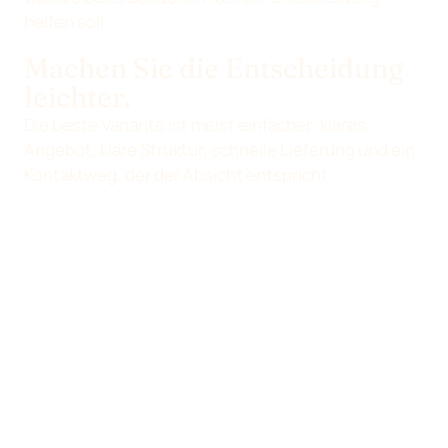
helfen soll.
Machen Sie die Entscheidung
leichter.
Die beste Variante ist meist einfacher: klares
Angebot, klare Struktur, schnelle Lieferung und ein
Kontaktweg, der der Absicht entspricht.
Der eigentliche Auftrag
Gestalten Sie Verwirrung
nicht neu. Ersetzen Sie es
durch eine Seite, die die
nächste Aktion verdient.