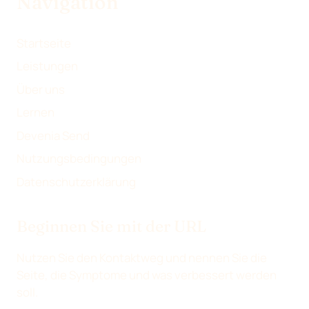
Navigation
I
E
E
L
N
N
E
Startseite
N
Leistungen
Über uns
Lernen
Devenia Send
Nutzungsbedingungen
Datenschutzerklärung
Beginnen Sie mit der URL
Nutzen Sie den Kontaktweg und nennen Sie die
Seite, die Symptome und was verbessert werden
soll.