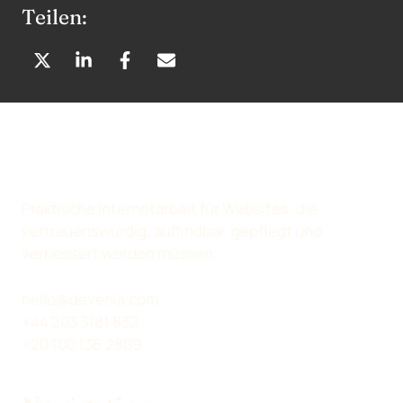
Teilen:
A
A
A
P
U
U
U
E
F
F
F
R
X
L
F
E
(
I
A
-
T
N
C
M
W
K
E
A
Praktische Internetarbeit für Websites, die
I
E
B
I
vertrauenswürdig, auffindbar, gepflegt und
T
D
O
L
verbessert werden müssen.
T
I
O
T
E
N
K
E
hello@devenia.com
R
T
T
I
+44 203 3181 832
)
E
E
L
+20 100 136 2809
T
I
I
E
E
L
L
N