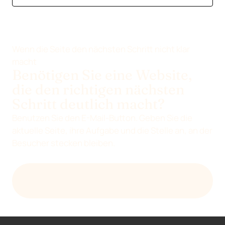
Wenn die Seite den nächsten Schritt nicht klar
macht
Benötigen Sie eine Website,
die den richtigen nächsten
Schritt deutlich macht?
Benutzen Sie den E-Mail-Button. Geben Sie die
aktuelle Seite, ihre Aufgabe und die Stelle an, an der
Besucher stecken bleiben.
SENDEN SIE DEVENIA EINE E-MAIL
BEZÜGLICH DER WEBSITE