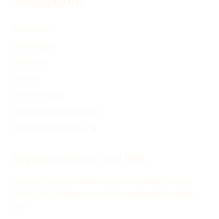
Navigation
I
E
E
L
N
N
E
Startseite
N
Leistungen
Über uns
Lernen
Devenia Send
Nutzungsbedingungen
Datenschutzerklärung
Beginnen Sie mit der URL
Nutzen Sie den Kontaktweg und nennen Sie die
Seite, die Symptome und was verbessert werden
soll.