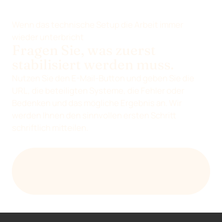
Wenn das technische Setup die Arbeit immer
wieder unterbricht
Fragen Sie, was zuerst
stabilisiert werden muss.
Nutzen Sie den E-Mail-Button und geben Sie die
URL, die beteiligten Systeme, die Fehler oder
Bedenken und das mögliche Ergebnis an. Wir
werden Ihnen den sinnvollen ersten Schritt
schriftlich mitteilen.
SENDEN SIE EINE E-MAIL AN DEVENIA MIT
INFORMATIONEN ZU DEN TECHNISCHEN
SYSTEMEN