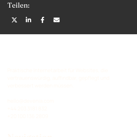
Teilen:
A
A
A
P
U
U
U
E
F
F
F
R
X
L
F
E
(
I
A
-
T
N
C
M
W
K
E
A
Praktische Internetarbeit für Websites, die
I
E
B
I
vertrauenswürdig, auffindbar, gepflegt und
T
D
O
L
verbessert werden müssen.
T
I
O
T
E
N
K
E
hello@devenia.com
R
T
T
I
+44 203 3181 832
)
E
E
L
+20 100 136 2809
T
I
I
E
E
L
L
N