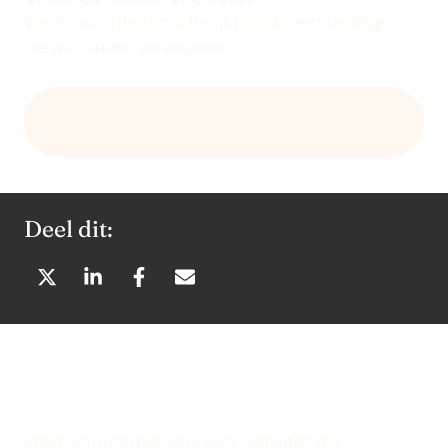
We antwoorden schriftelijk met de eerste dingen
die we zouden veranderen.
ONTVANG EEN EERSTE BEOORDELING PER E-
MAIL
Deel dit:
D
D
D
D
E
E
E
E
L
L
L
L
E
E
E
E
N
N
N
N
O
O
O
V
P
P
P
I
Praktisch internetwerk voor websites die