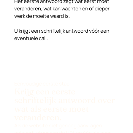
Het eerste antwoord zegt wat eerst moet
veranderen, wat kan wachten en of dieper
werk de moeite waard is.
U krijgt een schriftelijk antwoord vóór een
eventuele call.
Eenvoudige eerste stap
Krijg een eerste
schriftelijk antwoord over
wat als eerste moet
veranderen.
Als de website niet genoeg aanvragen
oplevert, stuur dan de URL en één zin over