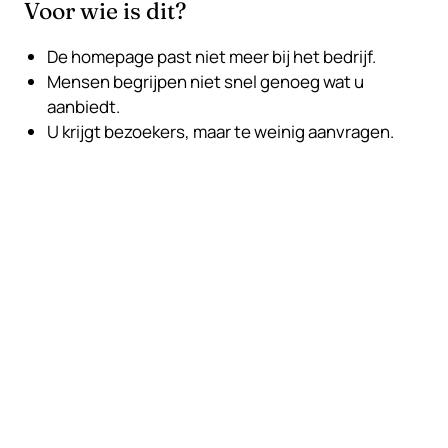
Voor wie is dit?
De homepage past niet meer bij het bedrijf.
Mensen begrijpen niet snel genoeg wat u
aanbiedt.
U krijgt bezoekers, maar te weinig aanvragen.
Wat de website duidelijk moet maken
Wat u doet, waarom klanten u
veilig kunnen kiezen en hoe zij
de volgende stap zetten.
Een koper zou niet hoeven gokken. De pagina moet
aanbod, bewijs en volgende stap makkelijk
zichtbaar maken.