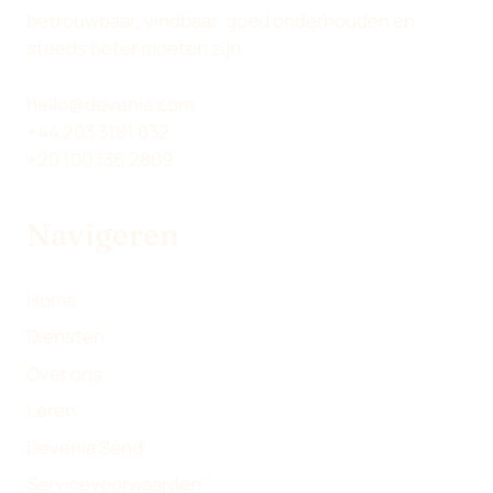
X
L
F
A
betrouwbaar, vindbaar, goed onderhouden en
(
I
A
E
steeds beter moeten zijn.
T
N
C
-
W
K
E
M
hello@devenia.com
I
E
B
A
+44 203 3181 832
T
D
O
I
+20 100 136 2809
T
I
O
L
E
N
K
Navigeren
R
)
Home
Diensten
Over ons
Leren
Devenia Send
Servicevoorwaarden