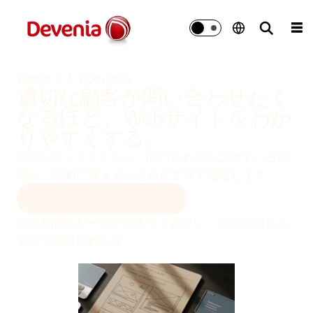
コ
ン
☰
テ
ン
ツ
Webサイト / Devenia
適切な顧客が問い合わせたく
へ
移
なるほど、Webサイトをわか
動
りやすくする。
URLを送ってください。問い合わせを止めている要
因と、最初に変えるべき点を文章で返信します。
メールで初回診断を受ける
URLと問題を一文で添えてください。最初の回答を
文章で受け取れます。