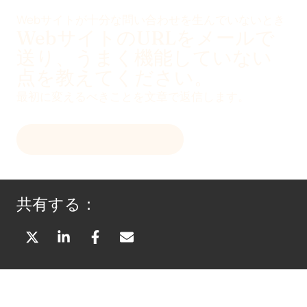
Webサイトが十分な問い合わせを生んでいないとき
WebサイトのURLをメールで
送り、うまく機能していない
点を教えてください。
最初に変えるべきことを文章で返信します。
メールで初回診断を受ける
共有する：
X
L
F
メ
（
I
A
ー
T
N
C
ル
W
K
E
で