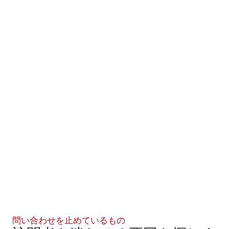
平易な言葉で、誰を助け、何を直し、なぜ重要なの
かを伝えます。
信頼できる理由を見せる。
実際の根拠、例、経験、明確な範囲を使います。あ
いまいな主張は避けます。
問い合わせを簡単にする。
次の一歩を具体的にします。顧客が何をし、問い合
わせがどこに届き、その後どうなるのかを示しま
す。
問い合わせを止めているもの