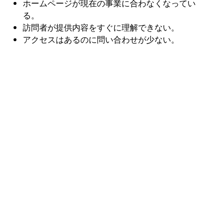
ホームページが現在の事業に合わなくなってい
る。
訪問者が提供内容をすぐに理解できない。
アクセスはあるのに問い合わせが少ない。
Webサイトが明確にすべきこと
何をしているのか、なぜ選ん
でも大丈夫なのか、顧客が次に
何をすればよいのか。
買い手に推測させてはいけません。ページ上で提
案、根拠、次の一歩がすぐ見えるべきです。
実際に何をするのかを言う。