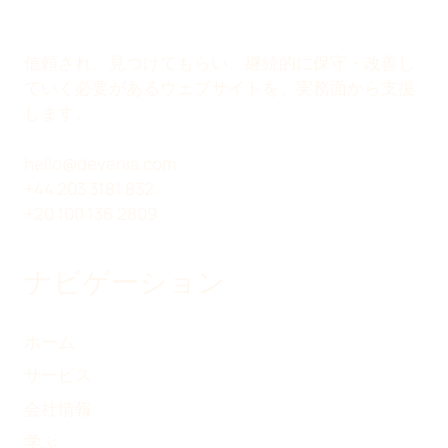
I
E
B
共
T
D
O
有
T
I
O
信頼され、見つけてもらい、継続的に保守・改善し
E
N
K
ていく必要があるウェブサイトを、実務面から支援
R
で
で
します。
）
共
共
で
有
有
hello@devenia.com
共
+44 203 3181 832
有
+20 100 136 2809
ナビゲーション
ホーム
サービス
会社情報
学ぶ