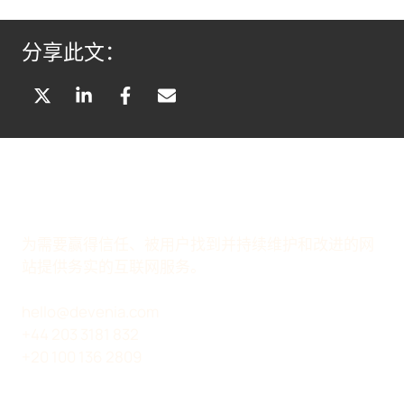
分享此文：
分
分
分
通
享
享
享
过
到
到
到
电
X
L
F
子
(
I
A
邮
T
N
C
件
W
K
E
分
为需要赢得信任、被用户找到并持续维护和改进的网
I
E
B
享
站提供务实的互联网服务。
T
D
O
T
I
O
hello@devenia.com
E
N
K
+44 203 3181 832
R
+20 100 136 2809
)