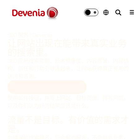
跳
至
☰
内
容
SEO 服务 / Devenia
让网站出现在能带来真实业务
的搜索里。
SEO 应把搜索意图、技术健康度、内容质量、内部结
构、信任和行动引导连起来，让网站获得真正有用的
访问和咨询。
给 DEVENIA 发邮件咨询 SEO
使用邮件按钮，并写上网站、目标页面、排名问题，
以及你们认为好的结果应该是什么。
流量不是目标。有价值的需求才
是。
为错误的搜索排名，只会制造报表，不会制造业务。