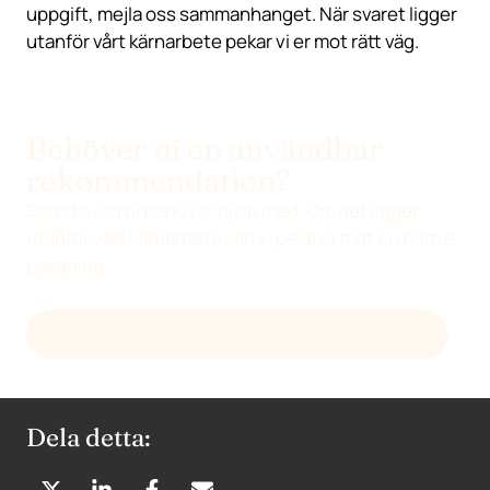
uppgift, mejla oss sammanhanget. När svaret ligger
utanför vårt kärnarbete pekar vi er mot rätt väg.
Behöver ni en användbar
rekommendation?
Berätta vad ni behöver hjälp med. Om det ligger
utanför vårt kärnarbete kan vi peka er mot en bättre
passning.
FRÅGA DEVENIA OM EN REKOMMENDATION
Dela detta: