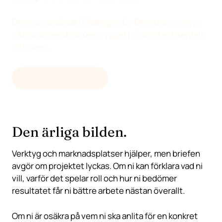
Devenia använde 99designs för Devenias logotyp,
så rekommendationen bygger på direkt erfarenhet,
inte teori.
BESÖK 99DESIGNS
Den ärliga bilden.
Verktyg och marknadsplatser hjälper, men briefen
avgör om projektet lyckas. Om ni kan förklara vad ni
vill, varför det spelar roll och hur ni bedömer
resultatet får ni bättre arbete nästan överallt.
Om ni är osäkra på vem ni ska anlita för en konkret