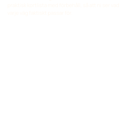
praktisk kortlista med förbehåll, så att ni ser vad
varje väg faktiskt passar för.
Rekommendationsregel
Vi pekar hellre mot en
specialist än är mediokra på
allt.
Ni kan ha anlitat oss för WordPress,
Där hjälper
sök, teknisk drift eller tydlighet på
den här sidan:
webbplatsen. Nästa behov är ibland
den ger en
design, administrativt stöd,
startpunkt,
textproduktion eller en liten
men den
specialistuppgift utanför vårt
ersätter inte