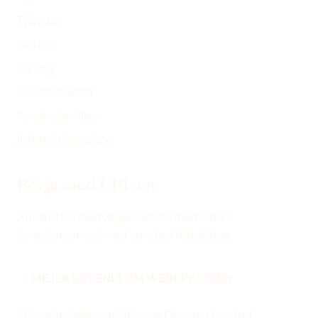
Tjänster
Om oss
Lär dig
Devenia Send
Användarvillkor
Integritetspolicy
Börja med URL:en
Använd kontaktvägen och ta med sidan,
symptomen och vad som bör förbättras.
MEJLA DEVENIA OM WEBBPLATSEN
Ett varumärke som drivs av Devenia Limited,