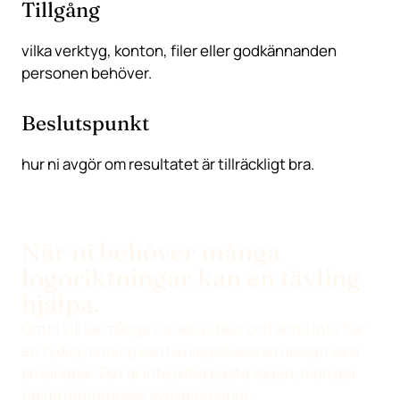
Tillgång
vilka verktyg, konton, filer eller godkännanden
personen behöver.
Beslutspunkt
hur ni avgör om resultatet är tillräckligt bra.
När ni behöver många
logoriktningar kan en tävling
hjälpa.
Om ni vill se många visuella idéer och ännu inte har
en tydlig riktning kan tävlingsbaserad design vara
användbar. Det är inte alltid bästa vägen, men gör
tidiga preferenser synliga snabbt.