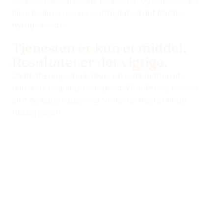
Send os webadressen, problemet og det, der skal
blive bedre. Vi svarer skriftligt med det første
nyttige skridt.
Tjenesten er kun et middel.
Resultatet er det vigtige.
De fleste projekter kræver en kombination af
budskab, søgning, hastighed, WordPress, teknisk
drift og automatisering. Vi starter med at finde
flaskehalsen.
Sådan beslutter vi, hvad der skal gøres
Vælg ikke en tjeneste på må og
få. Find flaskehalsen, og vælg
derefter den rette indsats.