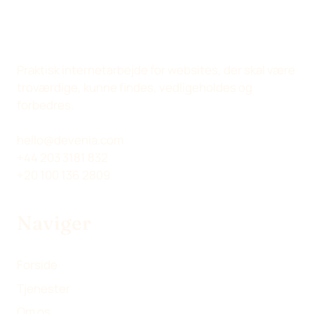
P
P
P
V
Å
Å
Å
I
X
L
F
A
(
I
A
E
Praktisk internetarbejde for websites, der skal være
T
N
C
-
troværdige, kunne findes, vedligeholdes og
W
K
E
M
forbedres.
I
E
B
A
T
D
O
I
hello@devenia.com
T
I
O
L
+44 203 3181 832
E
N
K
+20 100 136 2809
R
)
Naviger
Forside
Tjenester
Om os