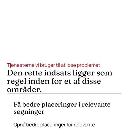
Gør det næste skridt tydeligt.
Send os webadressen, beskriv det, der skal blive
bedre, og fortæl, hvad du allerede har prøvet. Vi
svarer med det første nyttige skridt.
Tjenesterne vi bruger til at løse problemet
Den rette indsats ligger som
regel inden for et af disse
områder.
Få bedre placeringer i relevante
søgninger
Opnå bedre placeringer for relevante