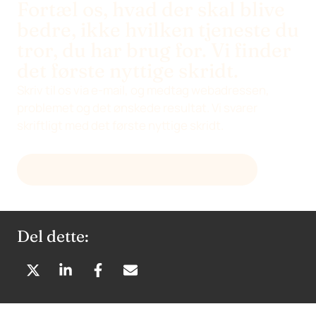
Fortæl os, hvad der skal blive
bedre, ikke hvilken tjeneste du
tror, du har brug for. Vi finder
det første nyttige skridt.
Skriv til os via e-mail, og medtag webadressen,
problemet og det ønskede resultat. Vi svarer
skriftligt med det første nyttige skridt.
FÅ EN FØRSTE VURDERING VIA E-MAIL
Del dette:
D
D
D
D
E
E
E
E
L
L
L
L