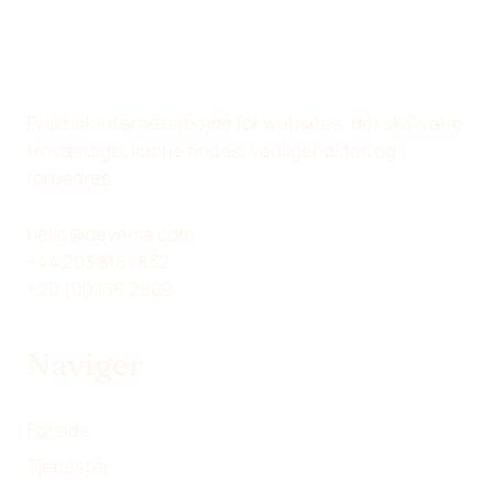
Praktisk internetarbejde for websites, der skal være
troværdige, kunne findes, vedligeholdes og
forbedres.
hello@devenia.com
+44 203 3181 832
+20 100 136 2809
Naviger
Forside
Tjenester