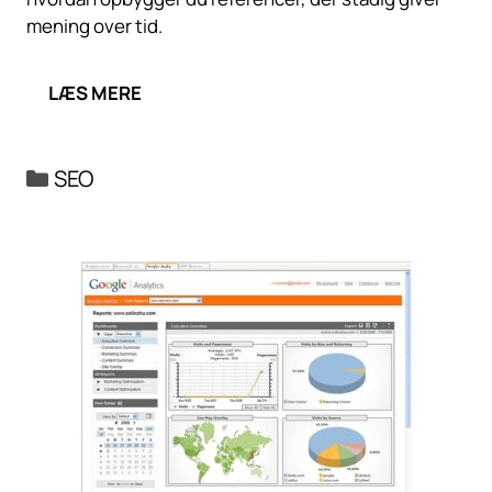
mening over tid.
LÆS MERE
Kategorier
SEO