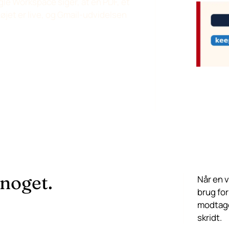
gle Workspace siger, at en PDF, et
tøjet er live, og Gmail-udvidelsen
 noget.
Når en v
brug for
modtage
skridt.