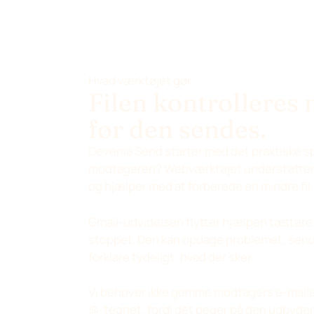
Hvad værktøjet gør
Filen kontrolleres
før den sendes.
Devenia Send starter med det praktiske spør
modtageren? Webværktøjet understøtter a
og hjælper med at forberede en mindre fil.
Gmail-udvidelsen flytter hjælpen tættere 
stoppet. Den kan opdage problemet, sende
forklare tydeligt, hvad der sker.
Vi behøver ikke gemme modtagers e-mailad
@-tegnet, fordi det peger på den udbyde