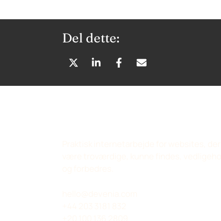
Del dette:
D
D
D
D
E
E
E
E
L
L
L
L
P
P
P
V
Å
Å
Å
I
X
L
F
A
(
I
A
E
Praktisk internetarbejde for websites, der
T
N
C
-
være troværdige, kunne findes, vedligeh
W
K
E
M
og forbedres.
I
E
B
A
T
D
O
I
hello@devenia.com
T
I
O
L
+44 203 3181 832
E
N
K
+20 100 136 2809