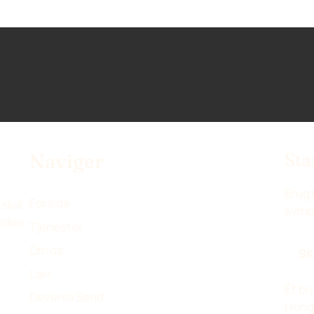
Sta
Naviger
Brug 
Forside
 skal
sympt
oldes
Tjenester
Om os
SK
Lær
Ét br
Devenia Send
Hong 