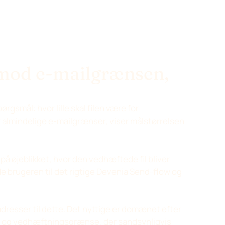
 mod e-mailgrænsen,
gsmål: hvor lille skal filen være for
lmindelige e-mailgrænser, viser målstørrelsen
på øjeblikket, hvor den vedhæftede fil bliver
 brugeren til det rigtige Devenia Send-flow og
resser til dette. Det nyttige er domænet efter
r og vedhæftningsgrænse, der sandsynligvis