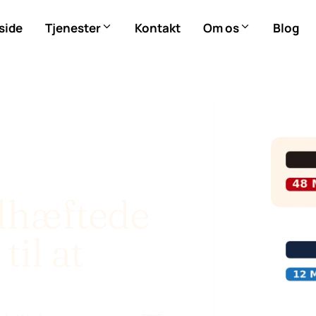
side
Tjenester
Kontakt
Om os
Blog
dhæftede
til at