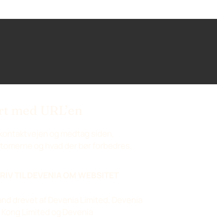
rt med URL’en
kontaktvejen og medtag siden,
omerne og hvad der bør forbedres.
RIV TIL DEVENIA OM WEBSITET
and drevet af Devenia Limited, Devenia
Kong Limited og Devenia