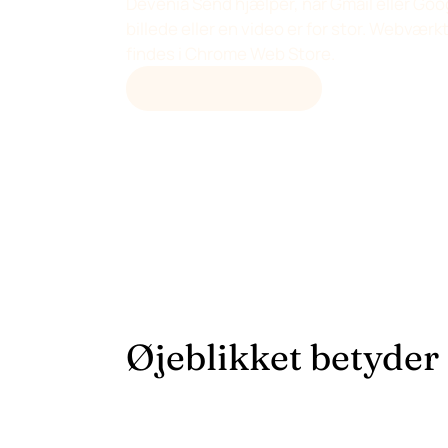
Devenia Send hjælper, når Gmail eller Goo
billede eller en video er for stor. Webværk
findes i Chrome Web Store.
ÅBN DEVENIA SEND
Øjeblikket betyder