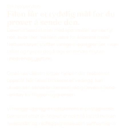
Slik hjelper den
Filen får et tydelig mål før du
prøver å sende den.
Devenia Send starter med spørsmålet som betyr
noe: hvor liten må filen være for å komme frem?
Nettverktøyet støtter vanlige e-postgrenser, viser
målet og hjelper deg å lage en mindre fil uten
unødvendig gjetting.
Gmail-utvidelsen legger hjelpen der problemet
oppstår. Når Gmail blokkerer et vedlegg, kan
utvidelsen sende brukeren til riktig Devenia Send-
verktøy for filtypen og grensen.
Vi trenger ikke lagre mottakerens e-postadresse.
Domenet etter @-tegnet er nok til å forstå hvilken
leverandør og vedleggsgrense som sannsynligvis