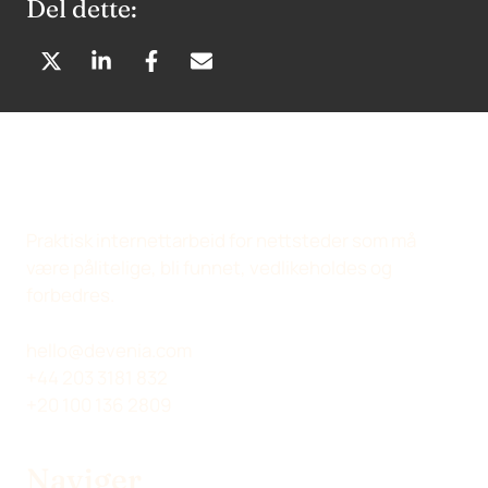
Del dette:
D
D
D
D
E
E
E
E
L
L
L
L
P
P
P
V
Å
Å
Å
I
X
L
F
A
(
I
A
E
Praktisk internettarbeid for nettsteder som må
T
N
C
-
være pålitelige, bli funnet, vedlikeholdes og
W
K
E
P
forbedres.
I
E
B
O
T
D
O
S
hello@devenia.com
T
I
O
T
+44 203 3181 832
E
N
K
+20 100 136 2809
R
)
Naviger