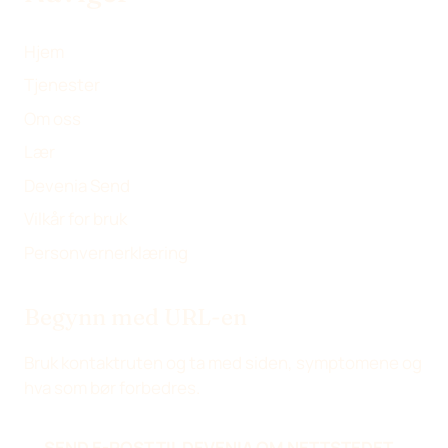
Hjem
Tjenester
Om oss
Lær
Devenia Send
Vilkår for bruk
Personvernerklæring
Begynn med URL-en
Bruk kontaktruten og ta med siden, symptomene og
hva som bør forbedres.
SEND E-POST TIL DEVENIA OM NETTSTEDET