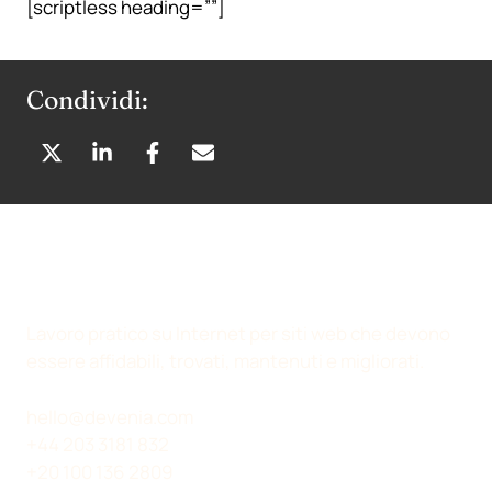
[scriptless heading=””]
Condividi:
C
C
C
C
O
O
O
O
N
N
N
N
D
D
D
D
I
I
I
I
V
V
V
V
I
I
I
I
Lavoro pratico su Internet per siti web che devono
D
D
D
D
essere affidabili, trovati, mantenuti e migliorati.
I
I
I
I
S
S
S
V
hello@devenia.com
U
U
U
I
+44 203 3181 832
X
L
F
A
+20 100 136 2809