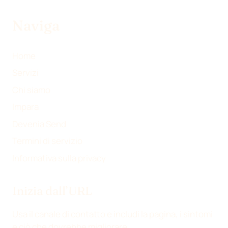
(
I
A
E
T
N
C
M
Naviga
W
K
E
A
I
E
B
I
T
D
O
L
Home
T
I
O
Servizi
E
N
K
Chi siamo
R
)
Impara
Devenia Send
Termini di servizio
Informativa sulla privacy
Inizia dall’URL
Usa il canale di contatto e includi la pagina, i sintomi
e ciò che dovrebbe migliorare.