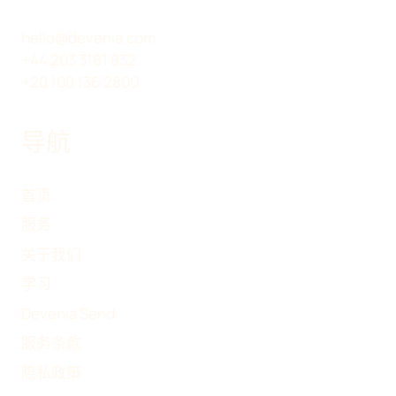
T
D
O
T
I
O
hello@devenia.com
E
N
K
+44 203 3181 832
R
+20 100 136 2809
)
导航
首页
服务
关于我们
学习
Devenia Send
服务条款
隐私政策