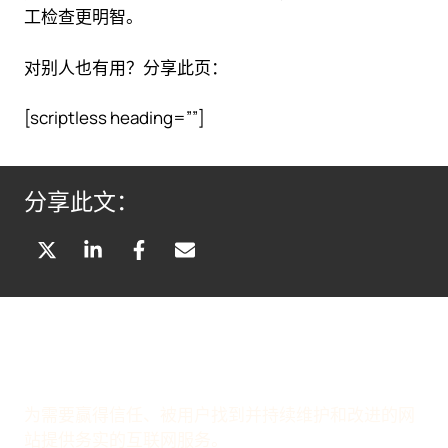
工检查更明智。
对别人也有用？分享此页：
[scriptless heading=””]
分享此文：
分
分
分
通
享
享
享
过
到
到
到
电
X
L
F
子
(
I
A
邮
T
N
C
件
W
K
E
分
为需要赢得信任、被用户找到并持续维护和改进的网
I
E
B
享
站提供务实的互联网服务。