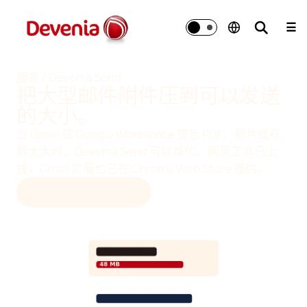
跳
至
☰
内
容
服务 / Devenia Send
把大型邮件附件压到可以发送
的大小。
当 Gmail 或 Google Workspace 提示 PDF、图片或视
频太大时，Devenia Send 可以帮忙。网页工具已上
线，Gmail 扩展也已在 Chrome Web Store 提供。
打开 DEVENIA SEND