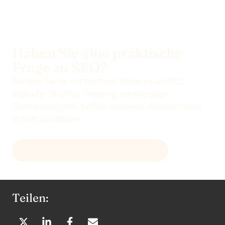
Haben Sie eine praktische
Frage zu SEO?
Senden Sie sie mit Kontext. Wenn es um SEO,
Website-Struktur, Tracking, Inhalte oder
Conversion geht, helfen wir Ihnen, den nächsten
Schritt zu wählen.
E-MAIL AN
HELLO@DEVENIA.COM
Teilen: