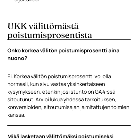
UKK välittömästä
poistumisprosentista
Onko korkea välitön poistumisprosentti aina
huono?
Ei. Korkea välitön poistumisprosentti voi olla
normaali, kun sivu vastaa yksinkertaiseen
kysymykseen, etenkin jos istunto on GA4:ssä
sitoutunut. Arvioi lukua yhdessä tarkoituksen,
konversioiden, sitoutumisajan ja mitattujen toimien
kanssa.
Mikä lasketaan välittömäksi poistumiseksi