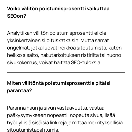
Voiko välitön poistumisprosentti vaikuttaa
SEOon?
Analytiikan välitön poistumisprosentti ei ole
yksinkertainen sijoituskatkaisin. Mutta samat
ongelmat, jotka luovat heikkoa sitoutumista, kuten
heikko sisältö, hakutarkoituksen ristiriita tai huono
sivukokemus, voivat haitata SEO-tuloksia.
Miten välitöntä poistumisprosenttia pitäisi
parantaa?
Paranna haun ja sivun vastaavuutta, vastaa
pääkysymykseen nopeasti, nopeuta sivua, lisää
hyödyllisiä sisäisiä linkkejä ja mittaa merkityksellisiä
sitoutumistapahtumia.