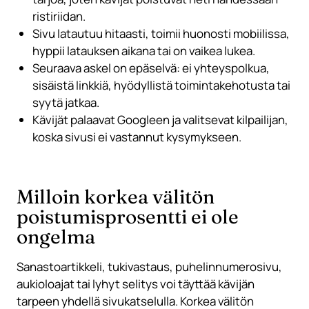
ristiriidan.
Sivu latautuu hitaasti, toimii huonosti mobiilissa,
hyppii latauksen aikana tai on vaikea lukea.
Seuraava askel on epäselvä: ei yhteyspolkua,
sisäistä linkkiä, hyödyllistä toimintakehotusta tai
syytä jatkaa.
Kävijät palaavat Googleen ja valitsevat kilpailijan,
koska sivusi ei vastannut kysymykseen.
Milloin korkea välitön
poistumisprosentti ei ole
ongelma
Sanastoartikkeli, tukivastaus, puhelinnumerosivu,
aukioloajat tai lyhyt selitys voi täyttää kävijän
tarpeen yhdellä sivukatselulla. Korkea välitön