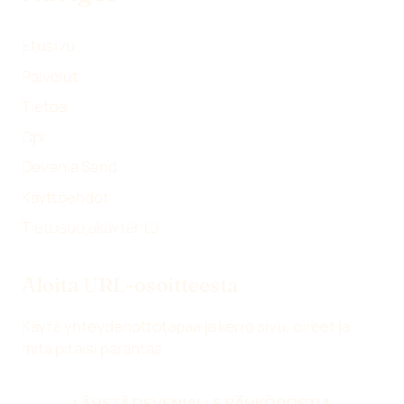
)
Etusivu
Palvelut
Tietoa
Opi
Devenia Send
Käyttöehdot
Tietosuojakäytäntö
Aloita URL-osoitteesta
Käytä yhteydenottotapaa ja kerro sivu, oireet ja
mitä pitäisi parantaa.
LÄHETÄ DEVENIALLE SÄHKÖPOSTIA