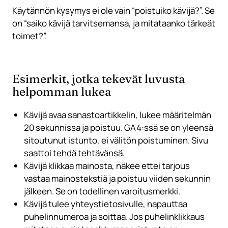
Käytännön kysymys ei ole vain “poistuiko kävijä?”. Se
on “saiko kävijä tarvitsemansa, ja mitataanko tärkeät
toimet?”.
Esimerkit, jotka tekevät luvusta
helpomman lukea
Kävijä avaa sanastoartikkelin, lukee määritelmän
20 sekunnissa ja poistuu. GA4:ssä se on yleensä
sitoutunut istunto, ei välitön poistuminen. Sivu
saattoi tehdä tehtävänsä.
Kävijä klikkaa mainosta, näkee ettei tarjous
vastaa mainostekstiä ja poistuu viiden sekunnin
jälkeen. Se on todellinen varoitusmerkki.
Kävijä tulee yhteystietosivulle, napauttaa
puhelinnumeroa ja soittaa. Jos puhelinklikkaus