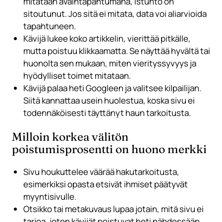
mitataan avaintapahtumana, istunto on
sitoutunut. Jos sitä ei mitata, data voi aliarvioida
tapahtuneen.
Kävijä lukee koko artikkelin, vierittää pitkälle,
mutta poistuu klikkaamatta. Se näyttää hyvältä tai
huonolta sen mukaan, miten vierityssyvyys ja
hyödylliset toimet mitataan.
Kävijä palaa heti Googleen ja valitsee kilpailijan.
Siitä kannattaa usein huolestua, koska sivu ei
todennäköisesti täyttänyt haun tarkoitusta.
Milloin korkea välitön
poistumisprosentti on huono merkki
Sivu houkuttelee väärää hakutarkoitusta,
esimerkiksi opasta etsivät ihmiset päätyvät
myyntisivulle.
Otsikko tai metakuvaus lupaa jotain, mitä sivu ei
tarjoa, joten kävijät poistuvat heti nähdessään