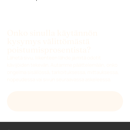
Onko sinulla käytännön
kysymys välittömästä
poistumisprosentista?
Lähetä sivu, liikenteen lähde ja mitä odotit
kävijöiden tekevän. Autamme päättelemään, onko
ongelma sisällössä, tarkoituksessa, mittauksessa,
nopeudessa vai sivun seuraavassa askeleessa.
LÄHETÄ SÄHKÖPOSTIA
HELLO@DEVENIA.COM