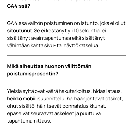
GA4:ssä?
GA4:ssä välitön poistuminen on istunto, joka ei ollut
sitoutunut. Se ei kestänyt yli 10 sekuntia, ei
sisältänyt avaintapahtumaa eikä sisältänyt
vähintään kahta sivu- tai näyttökatselua.
Mikä aiheuttaa huonon välittömän
poistumisprosentin?
Yleisiä syitä ovat väärä hakutarkoitus, hidas lataus,
heikko mobiilisuunnittelu, harhaanjohtavat otsikot,
ohut sisältö, häiritsevät ponnahdusikkunat,
epäselvät seuraavat askeleet ja puuttuva
tapahtumamittaus.