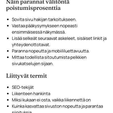
Näin parannat välitöntä
poistumisprosenttia
Sovita sivu hakijan tarkoitukseen.
Vastaa pääkysymykseen nopeasti
ensimmäisessä näkymässä.
Lisää selkeät seuraavat askeleet, sisäiset linkit ja
yhteydenottotavat.
Paranna nopeutta ja mobiililuettavuutta.
Mittaa todellista sitoutumista pelkkien
sivukatselujen sijaan.
Liittyvät termit
SEO-tekijät
Liikenteen hankinta
Miksi kukaan ei osta, vaikka liikennettä on
Kuinka kasvattaa sivuston nopeutta ja parantaa
sijoituksia