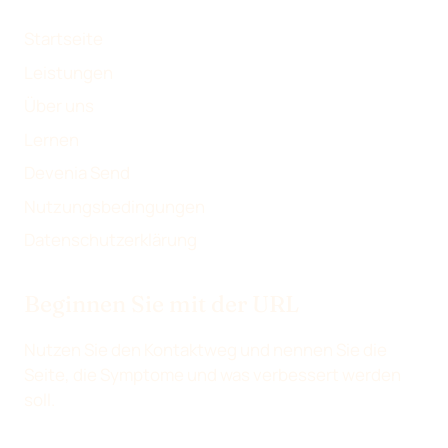
L
N
N
E
Startseite
N
Leistungen
Über uns
Lernen
Devenia Send
Nutzungsbedingungen
Datenschutzerklärung
Beginnen Sie mit der URL
Nutzen Sie den Kontaktweg und nennen Sie die
Seite, die Symptome und was verbessert werden
soll.