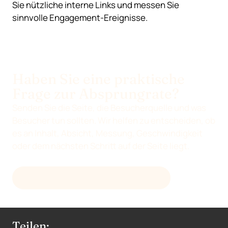
Sie nützliche interne Links und messen Sie
sinnvolle Engagement-Ereignisse.
Haben Sie eine praktische
Frage zur Absprungrate?
Senden Sie die Seite, die Besucherquelle und was
Besucher tun sollten. Wir helfen zu entscheiden, ob
es an Inhalt, Absicht, Messung, Geschwindigkeit
oder dem nächsten Schritt auf der Seite liegt.
E-MAIL AN
HELLO@DEVENIA.COM
Teilen: