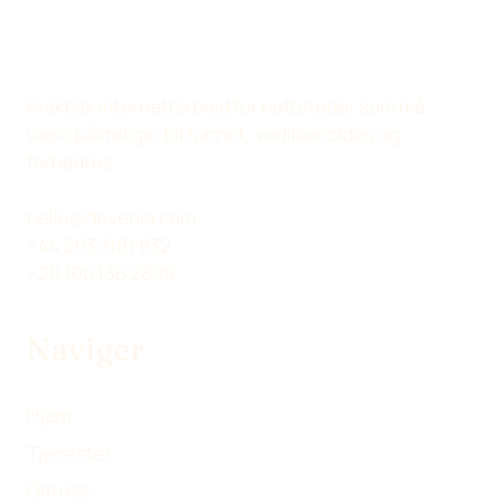
P
P
P
V
Å
Å
Å
I
X
L
F
A
(
I
A
E
Praktisk internettarbeid for nettsteder som må
T
N
C
-
være pålitelige, bli funnet, vedlikeholdes og
W
K
E
P
forbedres.
I
E
B
O
T
D
O
S
hello@devenia.com
T
I
O
T
+44 203 3181 832
E
N
K
+20 100 136 2809
R
)
Naviger
Hjem
Tjenester
Om oss