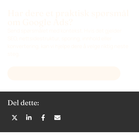
Har dere et praktisk spørsmål
om Google Ads?
Send spørsmålet med kontekst. Hvis det gjelder
SEO, nettsidestruktur, sporing, innhold eller
konvertering, kan vi hjelpe dere å velge riktig neste
steg.
SEND E-POST TIL
HELLO@DEVENIA.COM
Del dette:
D
D
D
D
E
E
E
E
L
L
L
L