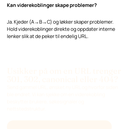
Kan viderekoblinger skape problemer?
Ja. Kjeder (A→B→C) og løkker skaper problemer.
Hold viderekoblinger direkte og oppdater interne
lenker slik at de peker til endelig URL.
Usikker på om en URL trenger
301, 302, canonical eller 404?
Send gammel URL, ønsket ny URL og hvorfor siden
ble endret. Vi kan sjekke om en viderekobling
beskytter brukere, søkesignaler og
nettstedstruktur.
SEND E-POST TIL
HELLO@DEVENIA.COM