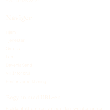
+20 100 136 2809
R
)
Naviger
Hjem
Tjenester
Om oss
Lær
Devenia Send
Vilkår for bruk
Personvernerklæring
Begynn med URL-en
Bruk kontaktruten og ta med siden, symptomene og