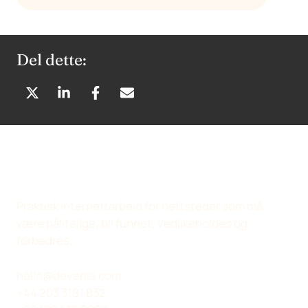
Del dette:
D
D
D
D
E
E
E
E
L
L
L
L
P
P
P
V
Å
Å
Å
I
X
L
F
A
(
I
A
E
Praktisk internettarbeid for nettsteder som må
T
N
C
-
være pålitelige, bli funnet, vedlikeholdes og
W
K
E
P
forbedres.
I
E
B
O
T
D
O
S
hello@devenia.com
T
I
O
T
+44 203 3181 832
E
N
K