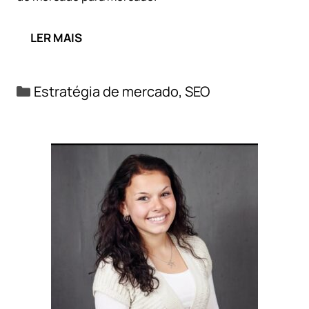
LER MAIS
Categorias
Estratégia de mercado
,
SEO