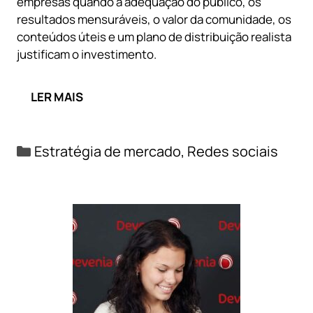
empresas quando a adequação do público, os
resultados mensuráveis, o valor da comunidade, os
conteúdos úteis e um plano de distribuição realista
justificam o investimento.
LER MAIS
Categorias
Estratégia de mercado
,
Redes sociais