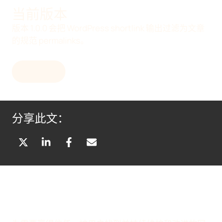
当前版本
版本 1.0.0 会把 WordPress shortlink 输出过滤为文章
的规范 permalinks。
发布说明
分享此文：
分
分
分
通
享
享
享
过
到
到
到
电
X
L
F
子
(
I
A
邮
T
N
C
件