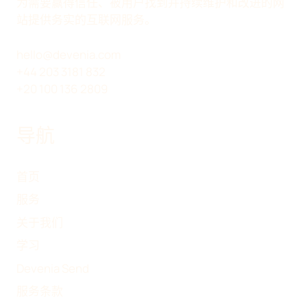
W
K
E
分
为需要赢得信任、被用户找到并持续维护和改进的网
I
E
B
享
站提供务实的互联网服务。
T
D
O
T
I
O
hello@devenia.com
E
N
K
+44 203 3181 832
R
+20 100 136 2809
)
导航
首页
服务
关于我们
学习
Devenia Send
服务条款