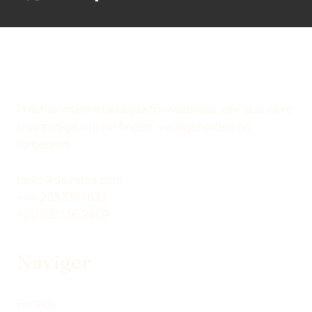
D
D
D
D
E
E
E
E
L
L
L
L
P
P
P
V
Å
Å
Å
I
X
L
F
A
(
I
A
E
Praktisk internetarbejde for websites, der skal være
T
N
C
-
troværdige, kunne findes, vedligeholdes og
W
K
E
M
forbedres.
I
E
B
A
T
D
O
I
hello@devenia.com
T
I
O
L
+44 203 3181 832
E
N
K
+20 100 136 2809
R
)
Naviger
Forside