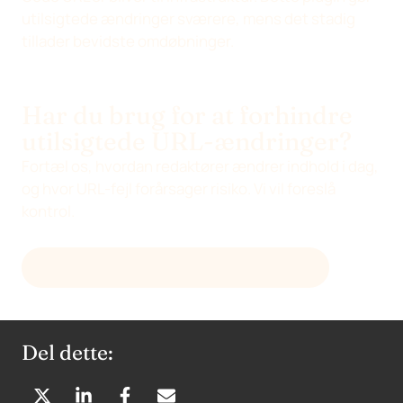
utilsigtede ændringer sværere, mens det stadig
tillader bevidste omdøbninger.
Har du brug for at forhindre
utilsigtede URL-ændringer?
Fortæl os, hvordan redaktører ændrer indhold i dag,
og hvor URL-fejl forårsager risiko. Vi vil foreslå
kontrol.
SEND MAIL TIL
HELLO@DEVENIA.COM
Del dette: