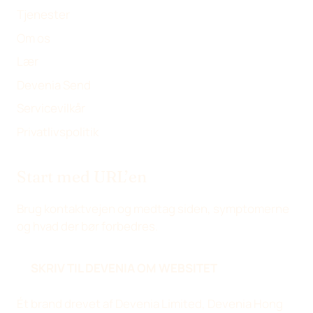
Tjenester
Om os
Lær
Devenia Send
Servicevilkår
Privatlivspolitik
Start med URL’en
Brug kontaktvejen og medtag siden, symptomerne
og hvad der bør forbedres.
SKRIV TIL DEVENIA OM WEBSITET
Ét brand drevet af Devenia Limited, Devenia Hong