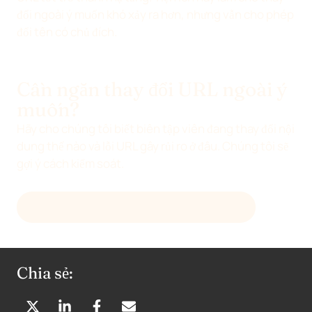
đổi ngoài ý muốn khó xảy ra hơn, nhưng vẫn cho phép
đổi tên có chủ đích.
Cần ngăn thay đổi URL ngoài ý
muốn?
Hãy cho chúng tôi biết biên tập viên đang thay đổi nội
dung thế nào và lỗi URL gây rủi ro ở đâu. Chúng tôi sẽ
gợi ý cách kiểm soát.
GỬI EMAIL TỚI
HELLO@DEVENIA.COM
Chia sẻ: