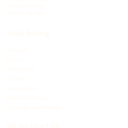
(
I
A
A
+44 203 3181 832
T
N
C
I
+20 100 136 2809
W
K
E
L
I
E
B
Điều hướng
T
D
O
T
I
O
E
N
K
Trang chủ
R
Dịch vụ
)
Về chúng tôi
Tìm hiểu
Devenia Send
Điều khoản dịch vụ
Chính sách quyền riêng tư
Bắt đầu bằng URL