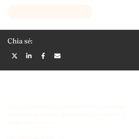
HỎI DEVENIA VỀ MỘT PLUGIN
Chia sẻ:
C
C
C
C
H
H
H
H
I
I
I
I
A
A
A
A
S
S
S
S
Ẻ
Ẻ
Ẻ
Ẻ
T
T
T
Q
Công việc web thiết thực dành cho những website
R
R
R
U
cần tạo dựng niềm tin, dễ được tìm thấy, được bảo trì
Ê
Ê
Ê
A
và liên tục cải thiện.
N
N
N
E
X
L
F
M
hello@devenia.com