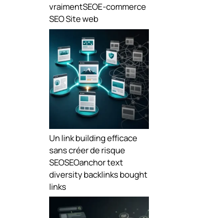
vraiment
SEO
E-commerce
SEO
Site web
Un link building efficace
sans créer de risque
SEO
SEO
anchor text
diversity
backlinks
bought
links