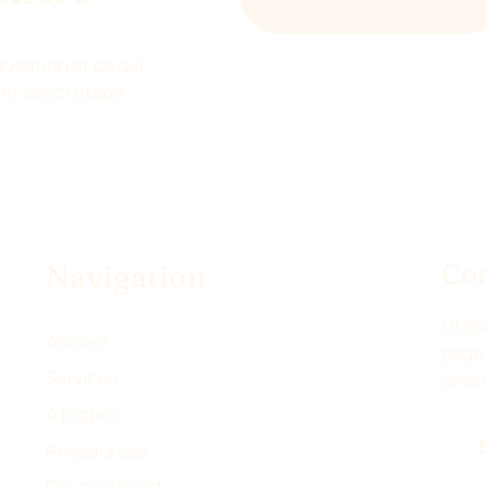
HELLO@DEVENIA.COM
 question et ce qui
it avec l’étape
Co
Navigation
Utili
Accueil
page,
Services
améli
À propos
Ressources
Devenia Send