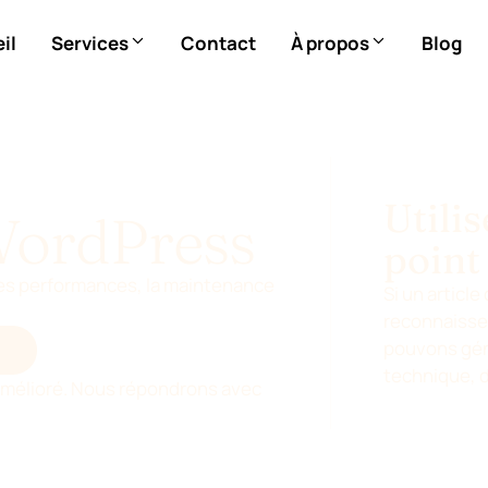
il
Services
Contact
À propos
Blog
Utili
WordPress
point
les performances, la maintenance
Si un articl
reconnaissez
pouvons géné
TE
technique, 
re amélioré. Nous répondrons avec