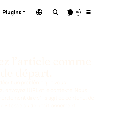
Plugins
☰
sez l’article comme
 de départ.
e décrit un problème que vous
, envoyez l’URL et le contexte. Nous
ralement dire s’il s’agit de contenu, de
de vitesse ou de positionnement.