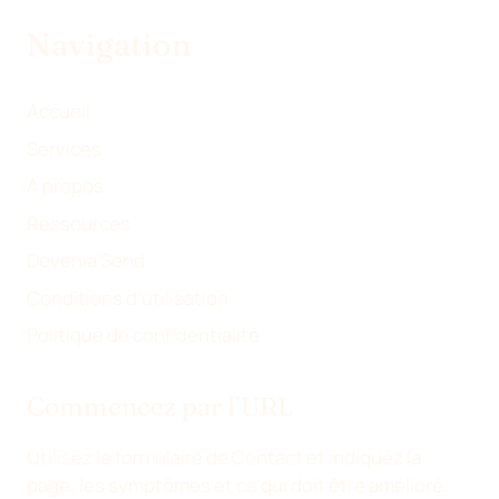
W
K
E
A
Navigation
I
E
B
I
T
D
O
L
T
I
O
Accueil
E
N
K
Services
R
À propos
)
Ressources
Devenia Send
Conditions d’utilisation
Politique de confidentialité
Commencez par l’URL
Utilisez le formulaire de Contact et indiquez la
page, les symptômes et ce qui doit être amélioré.