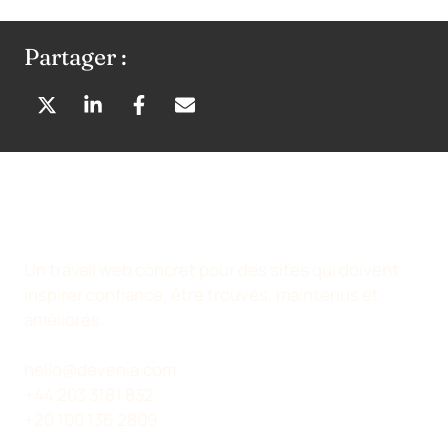
Partager :
P
P
P
P
A
A
A
A
R
R
R
R
T
T
T
T
A
A
A
A
G
G
G
G
E
E
E
E
Un travail web concret pour des sites qui doivent
R
R
R
R
inspirer confiance, être trouvés, maintenus et
S
S
S
P
améliorés.
U
U
U
A
R
R
R
R
hello@devenia.com
X
L
F
E
+44 203 3181 832
(
I
A
-
+20 100 136 2809
T
N
C
M