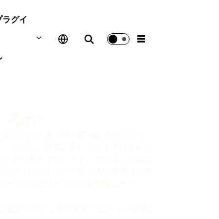
プラグイ
☰
ン
するか
戻したいとき、WordPress のリビジョン
す。ただし、更新の多いサイトではリビジ
がすぐ大きくなります。この Devenia プ
新しいリビジョンと一部の古い基準点を残
針から外れたリビジョンを削除します。
は固定ページごとに最新リビジョンを残し