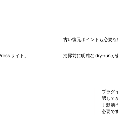
古い復元ポイントも必要な
ess サイト。
清掃前に明確な dry-run
プラグ
認してか
手動清
必要で