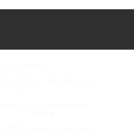
RL から始める
先から、対象ページ、症状、改善したい内
送ってください。
ウェブサイトについてDEVENIAにメール
で相談する
ド運営会社：Devenia Limited、Devenia