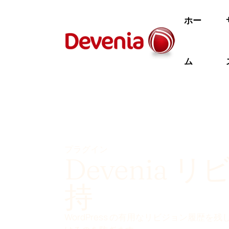
コ
ン
ホー
テ
ン
ツ
ム
へ
移
動
プラグイン
Devenia 
持
WordPress の有用なリビジョン履歴