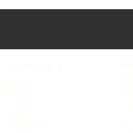
U
ナビゲーション
連絡
ホーム
守・改
容を
実務面
サービス
会社情報
学ぶ
Devenia Send
ブラン