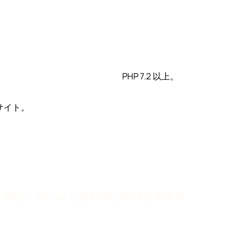
PHP 7.2 以上。
 サイト。
を強化し、dry-run と清掃が同じ明示的な保持/削