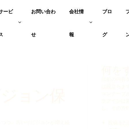
サービ
お問い合わ
会社情
ブロ
ス
せ
報
グ
何を
以前の内容を
は役立ちま
リビジョン保
ョンテーブル
ラグインは
し、その方
を残しつつ、古いリビジョンが増え続
投稿また