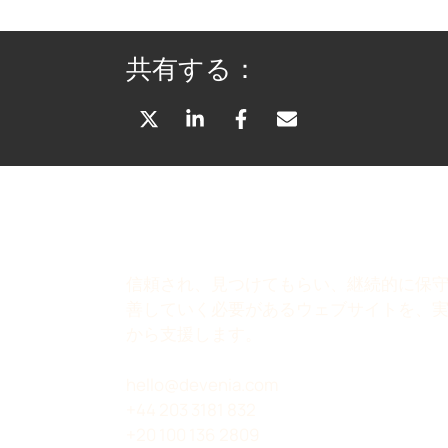
共有する：
X
L
F
メ
（
I
A
ー
T
N
C
ル
W
K
E
で
I
E
B
共
T
D
O
有
T
I
O
信頼され、見つけてもらい、継続的に保
E
N
K
善していく必要があるウェブサイトを、
R
で
で
から支援します。
）
共
共
で
有
有
hello@devenia.com
共
+44 203 3181 832
有
+20 100 136 2809