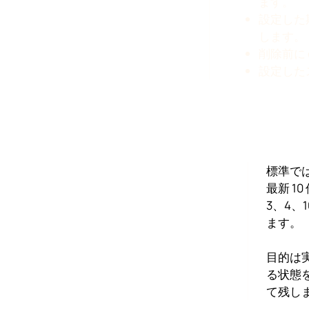
ます。
設定した
します。
削除前に 
設定した
標準で
最新 1
3、4、
ます。
目的は
る状態
て残し