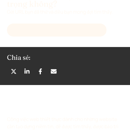
trọng không?
Gửi URL bạn đã thử và điều bạn mong đợi tìm thấy.
GỬI EMAIL TỚI
HELLO@DEVENIA.COM
Chia sẻ:
C
C
C
C
H
H
H
H
I
I
I
I
A
A
A
A
S
S
S
S
Ẻ
Ẻ
Ẻ
Ẻ
T
T
T
Q
Công việc web thiết thực dành cho những website
R
R
R
U
cần tạo dựng niềm tin, dễ được tìm thấy, được bảo trì