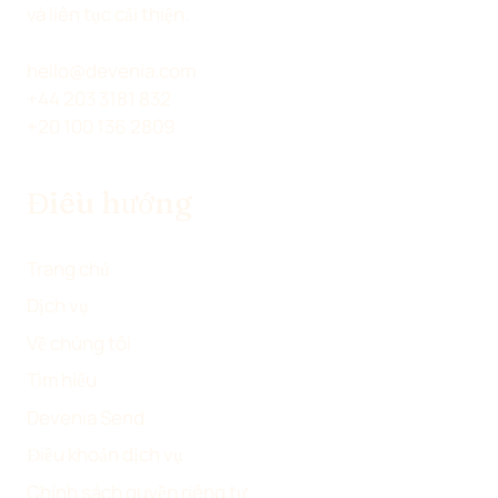
Ê
Ê
Ê
A
và liên tục cải thiện.
N
N
N
E
X
L
F
M
hello@devenia.com
(
I
A
A
+44 203 3181 832
T
N
C
I
+20 100 136 2809
W
K
E
L
I
E
B
Điều hướng
T
D
O
T
I
O
E
N
K
Trang chủ
R
Dịch vụ
)
Về chúng tôi
Tìm hiểu
Devenia Send
Điều khoản dịch vụ
Chính sách quyền riêng tư