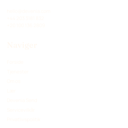
hello@devenia.com
+44 203 3181 832
+20 100 136 2809
Naviger
Forside
Tjenester
Om os
Lær
Devenia Send
Servicevilkår
Privatlivspolitik