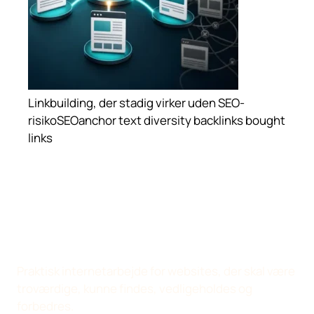
Linkbuilding, der stadig virker uden SEO-
risiko
SEO
anchor text diversity
backlinks
bought
links
Praktisk internetarbejde for websites, der skal være
troværdige, kunne findes, vedligeholdes og
forbedres.