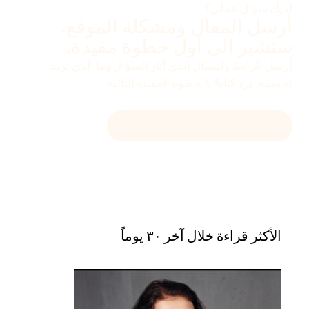
لديك سؤال عملي؟
أرسل المقال ومشكلة الموقع.
سنشير إلى أول خطوة مفيدة.
أرسل الرابط والمقال الذي أثار السؤال وما الذي تريد
تحسينه. نرد كتابةً بالخطوة العملية التالية.
راسل
HELLO@DEVENIA.COM
الأكثر قراءة خلال آخر ٣٠ يوماً