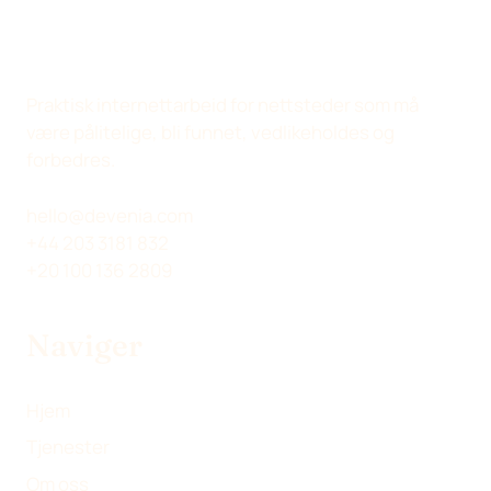
P
P
P
V
Å
Å
Å
I
X
L
F
A
(
I
A
E
Praktisk internettarbeid for nettsteder som må
T
N
C
-
være pålitelige, bli funnet, vedlikeholdes og
W
K
E
P
forbedres.
I
E
B
O
T
D
O
S
hello@devenia.com
T
I
O
T
+44 203 3181 832
E
N
K
+20 100 136 2809
R
)
Naviger
Hjem
Tjenester
Om oss