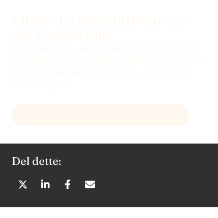
Vil du vite hva SERP-en sier
om sjansen din?
Send søkeordet, siden og markedet du vurderer. Vi
kan hjelpe deg å lese søkeresultatet og finne ut om
neste steg bør være SEO, innhold, annonser eller
lokal synlighet.
SEND E-POST TIL
HELLO@DEVENIA.COM
Del dette:
D
D
D
D
E
E
E
E
L
L
L
L