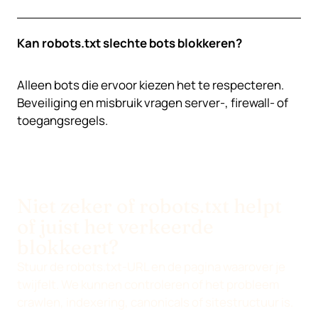
Kan robots.txt slechte bots blokkeren?
Alleen bots die ervoor kiezen het te respecteren.
Beveiliging en misbruik vragen server-, firewall- of
toegangsregels.
Niet zeker of robots.txt helpt
of juist het verkeerde
blokkeert?
Stuur de robots.txt-URL en de pagina waarover je
twijfelt. We kunnen controleren of het probleem
crawlen, indexering, canonicals of sitestructuur is.