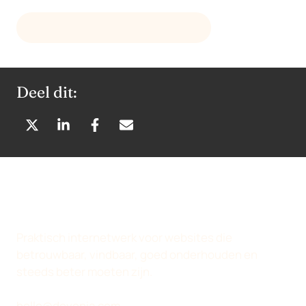
E-MAIL
HELLO@DEVENIA.COM
Deel dit:
D
D
D
D
E
E
E
E
L
L
L
L
E
E
E
E
N
N
N
N
O
O
O
V
P
P
P
I
Praktisch internetwerk voor websites die
X
L
F
A
betrouwbaar, vindbaar, goed onderhouden en
(
I
A
E
steeds beter moeten zijn.
T
N
C
-
W
K
E
M
hello@devenia.com