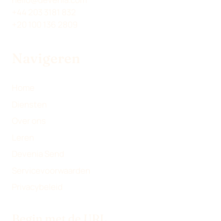
I
E
B
A
+44 203 3181 832
T
D
O
I
+20 100 136 2809
T
I
O
L
E
N
K
Navigeren
R
)
Home
Diensten
Over ons
Leren
Devenia Send
Servicevoorwaarden
Privacybeleid
Begin met de URL