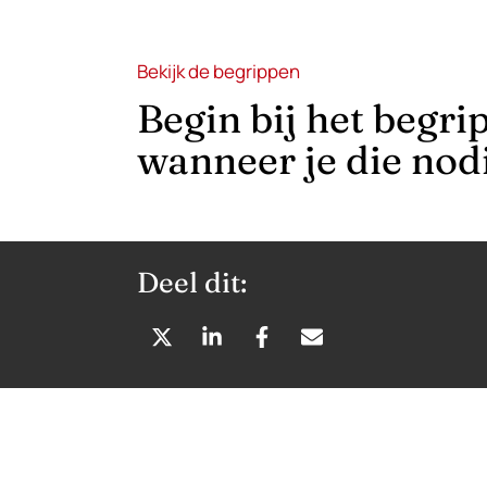
Bekijk de begrippen
Begin bij het begri
wanneer je die nodi
Deel dit:
D
D
D
D
E
E
E
E
L
L
L
L
E
E
E
E
N
N
N
N
O
O
O
V