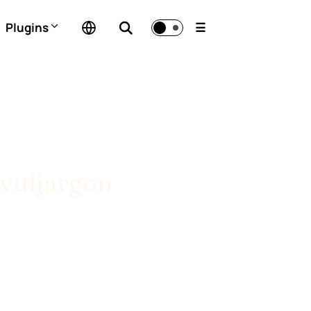
Plugins
☰
vuljargon