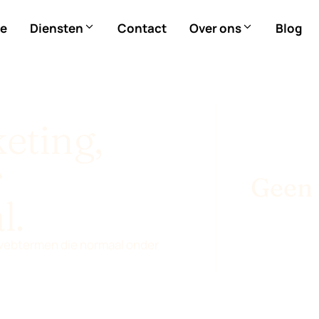
e
Diensten
Contact
Over ons
Blog
eting,
r
Geen 
l.
 webtermen die normaal onder