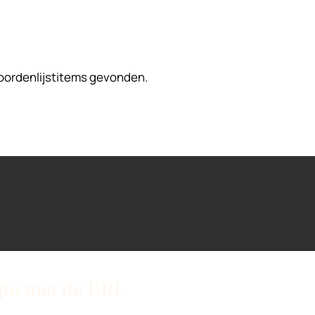
ordenlijstitems gevonden.
in met de URL