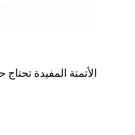
s، Broken Link Checker، Content Demand،
Database، Check Runner، Workspace، وعمليات الملفات.
الأتمتة المفيدة تحتاج ح