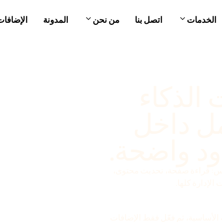
الخدمات
اتصل بنا
من نحن
المدونة
الإضافات
الذكاء
ل داخل
د واضحة.
يس: قراءة صفحة، تحديث محتوى،
لإدارة كلها.
Abiliti و MCP Adapter والإضافة الأساسية، ثم فعّل فقط الإضافات