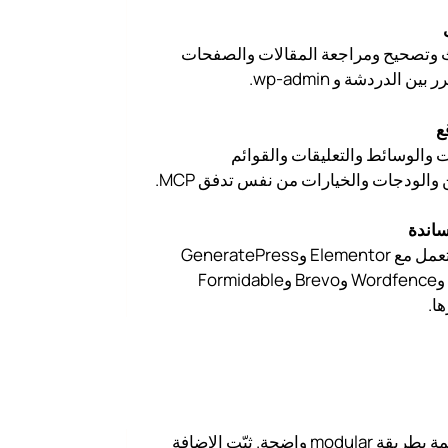
 وتصحيح ومراجعة المقالات والصفحات
ن الدردشة و wp-admin.
ع
ت والوسائط والتعليقات والقوائم
الودجات والخيارات من نفس تدفق MCP.
ساندة
توسع النواة لتعمل مع Elementor وGeneratePress
وRank Math وWordfence وBrevo وFormidable
الإضافة مصممة بطريقة modular واضحة. ثبّت الإضافة