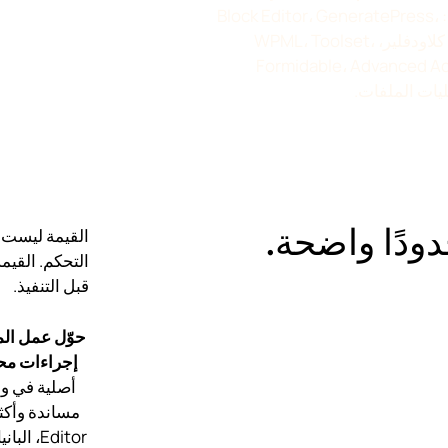
المساندة التي تناسب الأدوات الفعلية في الموقع: Block Editor، GeneratePress،
Elementor، Rank Math، Wordfence، Brevo، كلاودفلير، WPML، Toolset،
Formidable، Advanced Ad
دودًا واضحة.
القيمة ليست 
التحكم. القيم
قبل التنفيذ.
حوّل عمل ال
إجراءات مح
Editor، 