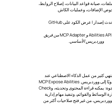
لفات، صيانة قواعد البيانات، إصلاح الروابط،
وص الإضافات، وعمليات الكاش.
حدث إصدار
|
عرض الكود على GitHub
مبني على Abilities API و MCP Adapter من فريق
ووردبريس الأساسي.
ن MCP، ينتهي كثير من عمل الذكاء الاصطناعي عند
نص تنسخه يدويًا إلى ووردبريس. MCP Expose Abilities
يزيل هذه الفجوة: يمكنه قراءة المحتوى وتحديثه، وCheck
، وإدارة الوسائط والقوائم، وتنفيذ مهام إدارية
وردبريس، من غير فتح صلاحيات أكثر من