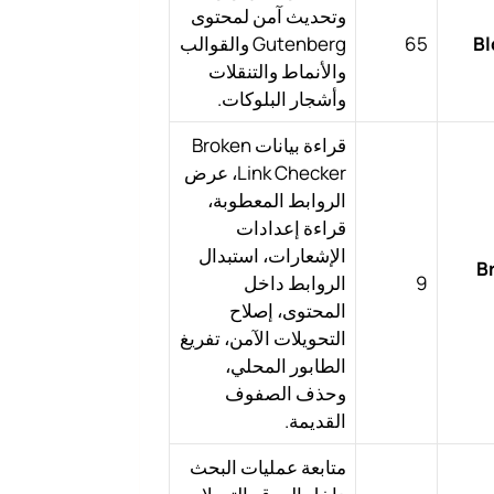
وتحديث آمن لمحتوى
Bl
65
Gutenberg والقوالب
والأنماط والتنقلات
وأشجار البلوكات.
قراءة بيانات Broken
Link Checker، عرض
الروابط المعطوبة،
قراءة إعدادات
الإشعارات، استبدال
B
9
الروابط داخل
المحتوى، إصلاح
التحويلات الآمن، تفريغ
الطابور المحلي،
وحذف الصفوف
القديمة.
متابعة عمليات البحث