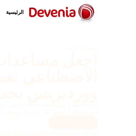
نتقل
لى
الرئيسية
لمحتوى
ديفينيا / الإضافة
اجعل مساعدات 
الاصطناعي تعم
ووردبريس بحدو
اختر بالضبط ما يمكن للمساعد فعله في ووردبر
فحص إضافة، أو تفريغ كاش، من دون فتح صلاحيات ا
حمّل أحدث إصدار
ثبّت أولاً es API