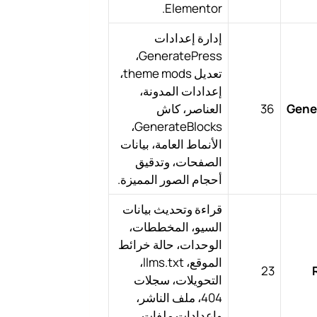
Elementor.
إدارة إعدادات
GeneratePress،
تعديل theme mods،
إعدادات المدونة،
Gene
36
العناصر، كاش
GenerateBlocks،
الأنماط العامة، بيانات
الصفحات، وتدقيق
أحجام الصور المميزة.
قراءة وتحديث بيانات
السيو، المخططات،
الوحدات، حالة خرائط
الموقع، llms.txt،
23
التحويلات، سجلات
404، ملف الناشر،
وإعدادات ملفات