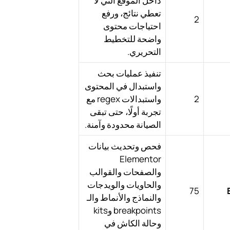
داخل الموقع التي لا
تعطي نتائج، ورفع
2
احتياجات محتوى
واضحة للتخطيط
التحريري.
تنفيذ عمليات بحث
واستبدال في المحتوى
2
واستبدالات regex مع
تجربة أولًا، حتى تبقى
الصيانة محدودة وآمنة.
فحص وتحديث بيانات
Elementor
والصفحات والقوالب
والحاويات والويدجات
75
والنماذج والأنماط والـ
breakpoints وkits
وحالة الكاش في