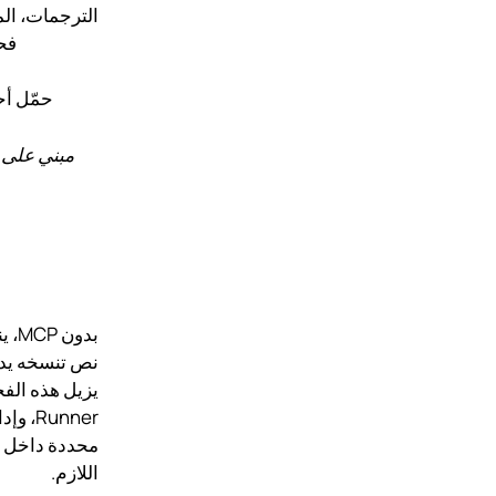
الترجمات، الم
فح
حمّل أ
بدو
Runner
محددة داخل و
اللازم.