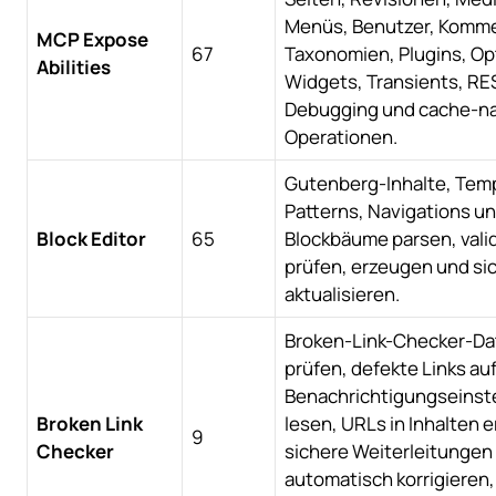
Menüs, Benutzer, Komme
MCP Expose
67
Taxonomien, Plugins, Op
Abilities
Widgets, Transients, RE
Debugging und cache-n
Operationen.
Gutenberg-Inhalte, Tem
Patterns, Navigations u
Block Editor
65
Blockbäume parsen, vali
prüfen, erzeugen und si
aktualisieren.
Broken-Link-Checker-Da
prüfen, defekte Links auf
Benachrichtigungseinst
Broken Link
lesen, URLs in Inhalten 
9
Checker
sichere Weiterleitungen
automatisch korrigieren,