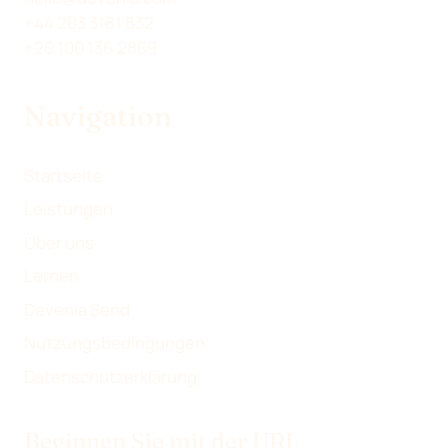
R
T
T
I
+44 203 3181 832
)
E
E
L
+20 100 136 2809
T
I
I
E
E
L
L
N
Navigation
I
E
E
L
N
N
E
Startseite
N
Leistungen
Über uns
Lernen
Devenia Send
Nutzungsbedingungen
Datenschutzerklärung
Beginnen Sie mit der URL