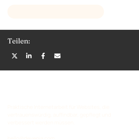
E-MAIL AN
HELLO@DEVENIA.COM
Teilen:
A
A
A
P
U
U
U
E
F
F
F
R
X
L
F
E
(
I
A
-
T
N
C
M
W
K
E
A
Praktische Internetarbeit für Websites, die
I
E
B
I
vertrauenswürdig, auffindbar, gepflegt und
T
D
O
L
verbessert werden müssen.
T
I
O
T
E
N
K
E
hello@devenia.com